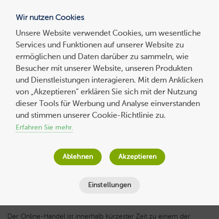
Wir nutzen Cookies
Blog
Unsere Website verwendet Cookies, um wesentliche
Services und Funktionen auf unserer Website zu
Suchen
ermöglichen und Daten darüber zu sammeln, wie
nach:
Besucher mit unserer Website, unseren Produkten
und Dienstleistungen interagieren. Mit dem Anklicken
von „Akzeptieren“ erklären Sie sich mit der Nutzung
dieser Tools für Werbung und Analyse einverstanden
Sichere Shop-Migration von Magento
und stimmen unserer Cookie-Richtlinie zu.
Enterprise-Lösungen
Erfahren Sie mehr.
Wolf-Dieter Fiege
am
18. Dezember 2014
Ablehnen
Akzeptieren
Lesezeit
3
Minuten
Einstellungen
Der Online-Handel ist innerhalb kürzester Zeit zu einem der