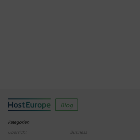
Schnellere Ladezeiten Ihrer Webseite mit
Browser-Caching
Veröffentlicht am Juli 5, 2016
Autor: Wolf-Dieter Fiege
So einfach richten Sie ein SSL-Zertifikat für
Webhosting-Produkte ein
Veröffentlicht am November 11, 2018
Autor: Wolf-Dieter Fiege
Blog
Kategorien
Übersicht
Business