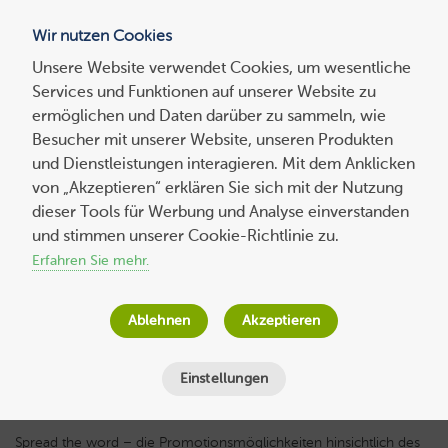
Wir nutzen Cookies
Blog
Unsere Website verwendet Cookies, um wesentliche
Services und Funktionen auf unserer Website zu
Suchen
ermöglichen und Daten darüber zu sammeln, wie
nach:
Besucher mit unserer Website, unseren Produkten
und Dienstleistungen interagieren. Mit dem Anklicken
von „Akzeptieren“ erklären Sie sich mit der Nutzung
dieser Tools für Werbung und Analyse einverstanden
Facebook2WordPress: Wie man mit Social
und stimmen unserer Cookie-Richtlinie zu.
Media einen Blog füttert
Erfahren Sie mehr.
Thomas von Mengden
am
27. Februar 2015
Ablehnen
Akzeptieren
Lesezeit
6
Minuten
Einstellungen
Spread the word – die Promotionsmöglichkeiten hinsichtlich des