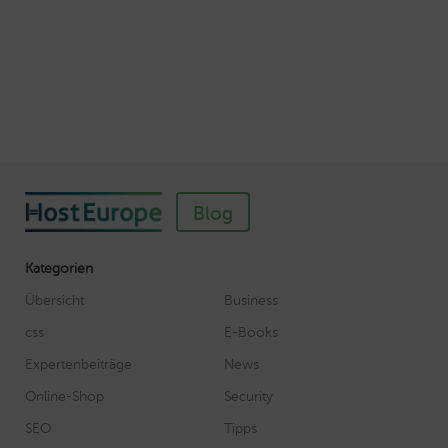
Webhosting-Produkte ein
Veröffentlicht am November 11, 2018
Autor: Wolf-Dieter Fiege
Blog
Kategorien
Übersicht
Business
css
E-Books
Expertenbeiträge
News
Online-Shop
Security
SEO
Tipps