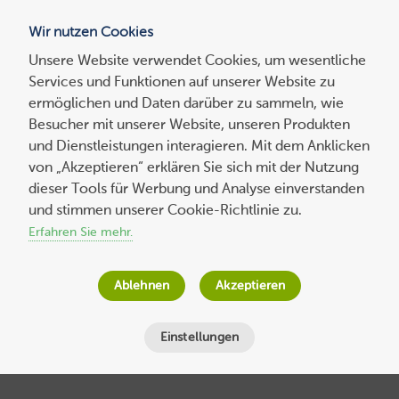
Wir nutzen Cookies
Blog
Unsere Website verwendet Cookies, um wesentliche
Services und Funktionen auf unserer Website zu
Suchen
ermöglichen und Daten darüber zu sammeln, wie
nach:
Besucher mit unserer Website, unseren Produkten
und Dienstleistungen interagieren. Mit dem Anklicken
von „Akzeptieren“ erklären Sie sich mit der Nutzung
dieser Tools für Werbung und Analyse einverstanden
Experten-
beitrag
Der gerechte Preis: Wie viel können Sie für
und stimmen unserer Cookie-Richtlinie zu.
die Produkte in Ihrem WooCommerce-
Erfahren Sie mehr.
Shop verlangen?
Ablehnen
Akzeptieren
Bernd Schmitt
am
17. Mai 2022
Lesezeit
7
Minuten
Einstellungen