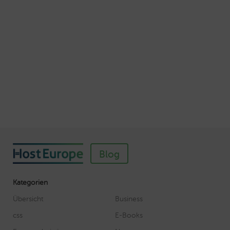
Veröffentlicht am Juli 5, 2016
Autor: Wolf-Dieter Fiege
So einfach richten Sie ein SSL-Zertifikat für
Webhosting-Produkte ein
Veröffentlicht am November 11, 2018
Autor: Wolf-Dieter Fiege
Blog
Kategorien
Übersicht
Business
css
E-Books