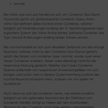
normal
Bei
inline-size
und
size
handelt es sich um
Container Size Query
Keywords,
sprich um größenbasierte Container Query Arten.
inline-Size
definiert dabei konkret einen Container, welcher
lediglich auf Veränderungen entlang der X- beziehungsweise nach
logischem System der Inline-Achse achtet, während Container des
Typs
size
auf Änderungen entlang beider Achsen achten.
Bei
normal
handelt es sich zum aktuellen Zeitpunkt um das einzige
Keyword, welches nicht zu den
Container Size Queries
gehört,
sprich das Setzen von
container-type: normal;
würde zwar einen
neuen Container erstellen, dieser wäre allerdings nicht für die
responsive Nutzung gedacht. Welche Use-Cases Container
Queries außerhalb von responsiven Anwendungsfällen mit sich
bringen und wofür man in diesem Zusammenhang konkret das
normal
Keyword einsetzen kann, schauen wir uns später im
Ausblick
an.
Auch wenn es sich bei
container-name
, wie bereits erwähnt,
lediglich um ein optionales Keyword bei der Definition von
Container handelt, bringt es neben der rein strukturellen
Benennung der Container noch eine weitaus interessantere