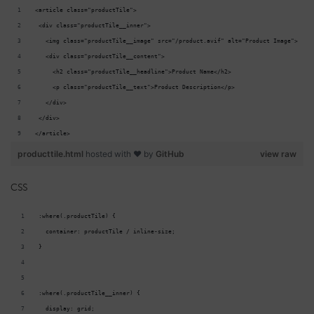
<article class="productTile">
 <div class="productTile__inner">
   <img class="productTile__image" src="/product.avif" alt="Product Image">
   <div class="productTile__content">
     <h2 class="productTile__headline">Product Name</h2>
     <p class="productTile__text">Product Description</p>
   </div>
 </div>
</article>
producttile.html
hosted with ❤ by
GitHub
view raw
CSS
:where(.productTile) {
  container: productTile / inline-size;
}
:where(.productTile__inner) {
  display: grid;