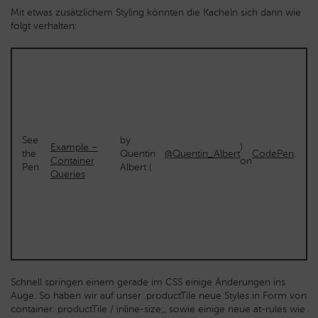
Mit etwas zusätzlichem Styling könnten die Kacheln sich dann wie
folgt verhalten:
See
by
Example –
)
the
Quentin
@Quentin_Albert
CodePen
.
Container
on
Pen
Albert (
Queries
Schnell springen einem gerade im CSS einige Änderungen ins
Auge. So haben wir auf unser
.productTile
neue Styles in Form von
container: productTile / inline-size;
, sowie einige neue at-rules wie