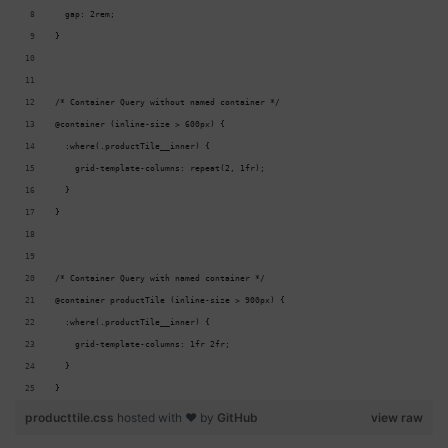
  gap: 2rem;
}
/* Container Query without named container */
@container (inline-size > 600px) {
  :where(.productTile__inner) {
    grid-template-columns: repeat(2, 1fr);
  }
}
/* Container Query with named container */
@container productTile (inline-size > 900px) {
  :where(.productTile__inner) {
    grid-template-columns: 1fr 2fr;
  }
}
producttile.css
hosted with ❤ by
GitHub
view raw