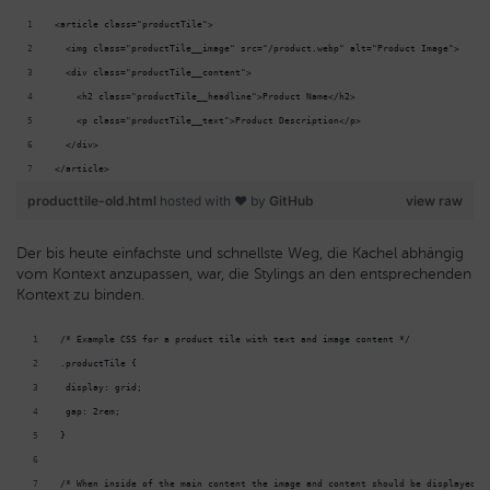
<article class="productTile">
  <img class="productTile__image" src="/product.webp" alt="Product Image">
  <div class="productTile__content">
    <h2 class="productTile__headline">Product Name</h2>
    <p class="productTile__text">Product Description</p>
  </div>
</article>
producttile-old.html
hosted with ❤ by
GitHub
view raw
Der bis heute einfachste und schnellste Weg, die Kachel abhängig
vom Kontext anzupassen, war, die Stylings an den entsprechenden
Kontext zu binden.
/* Example CSS for a product tile with text and image content */
.productTile {
 display: grid;
 gap: 2rem;
}
/* When inside of the main content the image and content should be displayed n