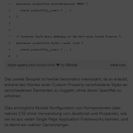
@container productTile style(background: #000) {
  :where(.productTile__inner) { ... }
}
/* Container Style Query abhängig von dem Wert eines Custom Property */
@container productTile style(--round: true) {
  :where(.productTile__inner) { ... }
}
style-query.css
hosted with ❤ by
GitHub
view raw
Das zweite Beispiel ist hierbei besonders interessant, da es erlaubt,
anhand des Wertes einer Custom Property verschiedene Styles an
verschiedenen Elementen zu toggeln, ohne deren Spezifität zu
erhöhen.
Dies ermöglicht flexible Konfiguration von Komponenten über
natives CSS ohne Verwendung von JavaScript und Properties, wie
wir es aus vielen Single Page Application Frameworks kennen, und
ist damit ein wahrer Gamechanger.