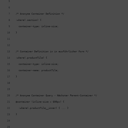
/* Anonyme Container Definition */
:where(.section) {
  container-type: inline-size;
}
/* Container Definition in in ausführlicher Form */
:where(.productTile) {
  container-type: inline-size;
  container-name: productTile;
}
/* Anonyme Container Query - Nächster Parent-Container */
@container (inline-size > 600px) {
  :where(.productTile__inner) { ... }
}