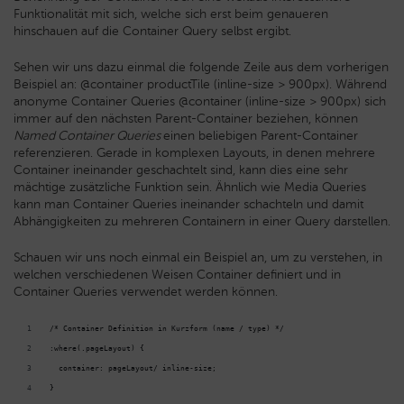
Funktionalität mit sich, welche sich erst beim genaueren
hinschauen auf die Container Query selbst ergibt.
Sehen wir uns dazu einmal die folgende Zeile aus dem vorherigen
Beispiel an:
@container productTile (inline-size > 900px)
. Während
anonyme Container Queries
@container (inline-size > 900px)
sich
immer auf den nächsten Parent-Container beziehen, können
Named Container Queries
einen beliebigen Parent-Container
referenzieren. Gerade in komplexen Layouts, in denen mehrere
Container ineinander geschachtelt sind, kann dies eine sehr
mächtige zusätzliche Funktion sein. Ähnlich wie Media Queries
kann man Container Queries ineinander schachteln und damit
Abhängigkeiten zu mehreren Containern in einer Query darstellen.
Schauen wir uns noch einmal ein Beispiel an, um zu verstehen, in
welchen verschiedenen Weisen Container definiert und in
Container Queries verwendet werden können.
/* Container Definition in Kurzform (name / type) */
:where(.pageLayout) {
  container: pageLayout/ inline-size;
}