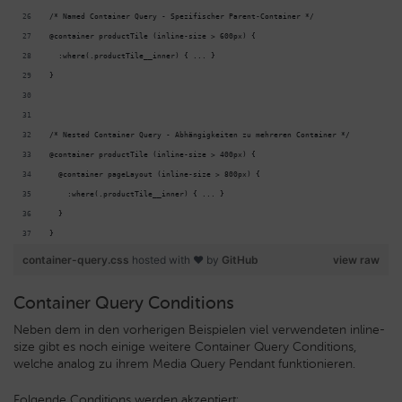
/* Named Container Query - Spezifischer Parent-Container */
@container productTile (inline-size > 600px) {
  :where(.productTile__inner) { ... }
}
/* Nested Container Query - Abhängigkeiten zu mehreren Container */
@container productTile (inline-size > 400px) {
  @container pageLayout (inline-size > 800px) {
    :where(.productTile__inner) { ... }
  }
}
container-query.css
hosted with ❤ by
GitHub
view raw
Container Query Conditions
Neben dem in den vorherigen Beispielen viel verwendeten
inline-
size
gibt es noch einige weitere Container Query Conditions,
welche analog zu ihrem Media Query Pendant funktionieren.
Folgende Conditions werden akzeptiert: