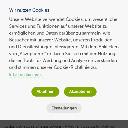
Wir nutzen Cookies
Blog
Unsere Website verwendet Cookies, um wesentliche
Services und Funktionen auf unserer Website zu
Suchen
ermöglichen und Daten darüber zu sammeln, wie
nach:
Besucher mit unserer Website, unseren Produkten
und Dienstleistungen interagieren. Mit dem Anklicken
von „Akzeptieren“ erklären Sie sich mit der Nutzung
dieser Tools für Werbung und Analyse einverstanden
Experten-
beitrag
CSS Container Queries – das
und stimmen unserer Cookie-Richtlinie zu.
unabwendbare Ende von “Mobile First”
Erfahren Sie mehr.
Quentin Albert
am
18. Juli 2023
Ablehnen
Akzeptieren
Lesezeit
10
Minuten
Einstellungen
Jeder, der auch nur irgendwie im Alltag mit CSS zu tun hat, ist