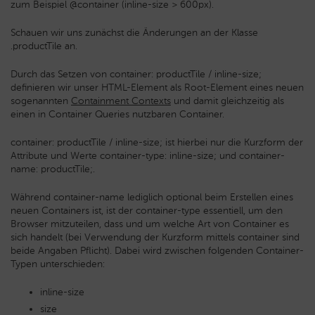
zum Beispiel
@container (inline-size > 600px)
.
Schauen wir uns zunächst die Änderungen an der Klasse
.productTile
an.
Durch das Setzen von
container: productTile / inline-size;
definieren wir unser HTML-Element als Root-Element eines neuen
sogenannten
Containment Contexts
und damit gleichzeitig als
einen in Container Queries nutzbaren Container.
container: productTile / inline-size;
ist hierbei nur die Kurzform der
Attribute und Werte
container-type: inline-size;
und
container-
name: productTile;
.
Während
container-name
lediglich optional beim Erstellen eines
neuen Containers ist, ist der
container-type
essentiell, um den
Browser mitzuteilen, dass und um welche Art von Container es
sich handelt (bei Verwendung der Kurzform mittels
container
sind
beide Angaben Pflicht). Dabei wird zwischen folgenden Container-
Typen unterschieden:
inline-size
size