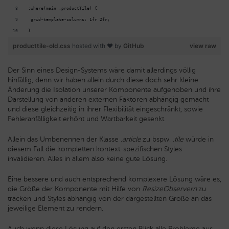
:where(main .productTile) {
 grid-template-columns: 1fr 2fr;
}
producttile-old.css
hosted with ❤ by
GitHub
view raw
Der Sinn eines Design-Systems wäre damit allerdings völlig
hinfällig, denn wir haben allein durch diese doch sehr kleine
Änderung die Isolation unserer Komponente aufgehoben und ihre
Darstellung von anderen externen Faktoren abhängig gemacht
und diese gleichzeitig in ihrer Flexibilität eingeschränkt, sowie
Fehleranfälligkeit erhöht und Wartbarkeit gesenkt.
Allein das Umbenennen der Klasse
.article
zu bspw.
.tile
würde in
diesem Fall die kompletten kontext-spezifischen Styles
invalidieren. Alles in allem also keine gute Lösung.
Eine bessere und auch entsprechend komplexere Lösung wäre es,
die Größe der Komponente mit Hilfe von
ResizeObservern
zu
tracken und Styles abhängig von der dargestellten Größe an das
jeweilige Element zu rendern.
Auch wenn diese Lösung auf den ersten Blick alle Probleme aus