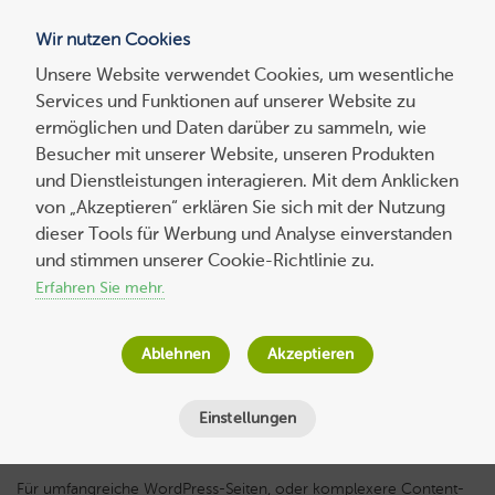
Wir nutzen Cookies
Blog
Unsere Website verwendet Cookies, um wesentliche
Services und Funktionen auf unserer Website zu
Suchen
ermöglichen und Daten darüber zu sammeln, wie
nach:
Besucher mit unserer Website, unseren Produkten
und Dienstleistungen interagieren. Mit dem Anklicken
von „Akzeptieren“ erklären Sie sich mit der Nutzung
dieser Tools für Werbung und Analyse einverstanden
Vier interessante neue Profi-Features für
und stimmen unserer Cookie-Richtlinie zu.
WebServer
Erfahren Sie mehr.
Wolf-Dieter Fiege
am
14. Juni 2017
Ablehnen
Akzeptieren
Lesezeit
5
Minuten
Einstellungen
Für umfangreiche WordPress-Seiten, oder komplexere Content-