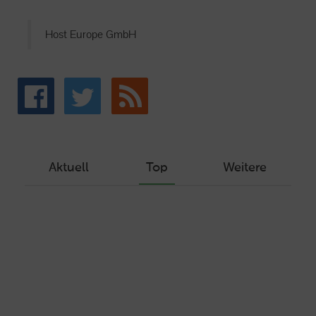
Host Europe GmbH
Aktuell
Top
Weitere
Wie Sie ein Let’s Encrypt Zertifikat
erstellen und in ein Webhosting-Produkt
einbinden
Veröffentlicht am Dezember 1, 2019
Autor: Wolf-Dieter Fiege
Machen Sie Ihre Webseite bereit für
HTTP/2 – HTTP/2.0 mit Ubuntu und Plesk