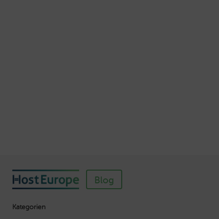
Schnellere Ladezeiten Ihrer Webseite mit
Browser-Caching
Veröffentlicht am Juli 5, 2016
Autor: Wolf-Dieter Fiege
So einfach richten Sie ein SSL-Zertifikat für
Webhosting-Produkte ein
Veröffentlicht am November 11, 2018
Autor: Wolf-Dieter Fiege
Blog
Kategorien