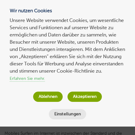
Wir nutzen Cookies
Blog
Unsere Website verwendet Cookies, um wesentliche
Services und Funktionen auf unserer Website zu
Suchen
ermöglichen und Daten darüber zu sammeln, wie
nach:
Besucher mit unserer Website, unseren Produkten
und Dienstleistungen interagieren. Mit dem Anklicken
von „Akzeptieren“ erklären Sie sich mit der Nutzung
dieser Tools für Werbung und Analyse einverstanden
Eigene WordPress-App für iOS oder
und stimmen unserer Cookie-Richtlinie zu.
Android mit Plug-ins erstellen
Erfahren Sie mehr.
Wolf-Dieter Fiege
am
14. Mai 2019
Ablehnen
Akzeptieren
Lesezeit
3
Minuten
Einstellungen
Mobiles Surfen im Internet ist inzwischen der Standard und die