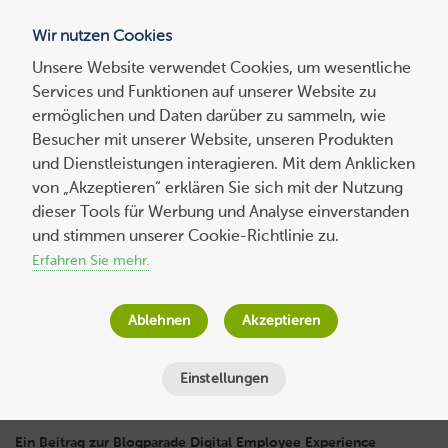
Wir nutzen Cookies
Blog
Unsere Website verwendet Cookies, um wesentliche
Services und Funktionen auf unserer Website zu
Suchen
ermöglichen und Daten darüber zu sammeln, wie
nach:
Besucher mit unserer Website, unseren Produkten
und Dienstleistungen interagieren. Mit dem Anklicken
von „Akzeptieren“ erklären Sie sich mit der Nutzung
dieser Tools für Werbung und Analyse einverstanden
Experten-
beitrag
Digitales Arbeiten: Wie schaffen wir
und stimmen unserer Cookie-Richtlinie zu.
Digitalisierung, die Mitarbeiter lieben
Erfahren Sie mehr.
Dr. Claus Boyens
am
28. Oktober 2016
Ablehnen
Akzeptieren
Lesezeit
4
Minuten
Einstellungen
Ein Beitrag zur Blogparade Digital Employee Experience