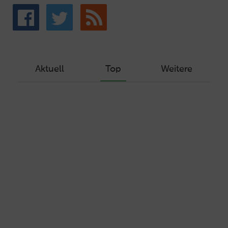
Aktuell
Top
Weitere
Wie Sie ein Let’s Encrypt Zertifikat
erstellen und in ein Webhosting-Produkt
einbinden
Veröffentlicht am Dezember 1, 2019
Autor: Wolf-Dieter Fiege
Machen Sie Ihre Webseite bereit für
HTTP/2 – HTTP/2.0 mit Ubuntu und Plesk
Veröffentlicht am Juli 19, 2017
Autor: Wolf-Dieter Fiege
15 Möglichkeiten, die E-Mail-Adresse
geschützt darzustellen