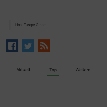
Host Europe GmbH
Aktuell
Top
Weitere
Wie Sie ein Let’s Encrypt Zertifikat
erstellen und in ein Webhosting-Produkt
einbinden
Veröffentlicht am Dezember 1, 2019
Autor: Wolf-Dieter Fiege