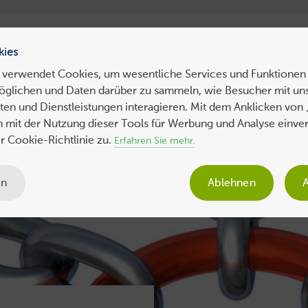
ress Hosting
WebHosting
WebServer
VPS
Dedicated 
kies
 verwendet Cookies, um wesentliche Services und Funktionen 
öglichen und Daten darüber zu sammeln, wie Besucher mit uns
ws
Tipps
Business
Sicherheit
SEO
Expertenbeiträge
en und Dienstleistungen interagieren. Mit dem Anklicken von 
ch mit der Nutzung dieser Tools für Werbung und Analyse einve
 Cookie-Richtlinie zu.
Erfahren Sie mehr.
en
Ablehnen
A