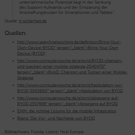
unternehmerische Potenzial liegt in der Senkung
des Support-Aufwands und der Einsparung der
Anschaffungskosten für Smartphones und Tablets.“
Quelle:
it-sicherheit.de
Quellen:
http://www.searchnetworking.de/definition/Bring-Your-
Own-Device-BYOD“ target=“_blank“>Bring Your Own
Device (BYOD)
http://www.computerwoche.de/a/print/BYOD-chancen-
und-tuecken-einer-mobile-strategie,2040470″
target=“_blank“>ByoD: Chancen und Tücken einer Mobile-
Strategie
http://www.computerwoche.de/a/print/kapitulation-vor-
BYOD,3063600″ target=“_blank“>Kapitulation vor BYOD
http://www.computerwoche.de/a/print/abgesang-auf-
BYOD,2557498″ target=“_blank“>Abgesang auf BYOD
EMM: die richtige Lösung für die mobile Infrastruktur
Bilanz: Die Vor- und Nachteile von BYOD
Bildnachweis: Fotolia, Lizenz: Host Europe