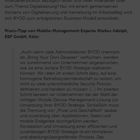
Mitarbeiterstruktur bezüglich fester und freier Mitarbeiter oder
zum Thema Digitalisierung? Nur mit einem gemeinsamen
Konsens von Digitalisierung und Vernetzung im Arbeitsalltag wird
sich BYOD zum erfolgreichen Business-Modell entwickeln.
Praxis-Tipp von Mobile-Management-Experte Markus Adolph,
EBF GmbH, Köln:
„Auch wenn viele Administratoren BYOD charmant
als „Bring Your Own Desaster“ verfluchen, werden
wir zunehmend von Unternehmen angesprochen,
wie sie eine sichere BYOD-Strategie realisieren
können. Wir raten im ersten Schritt dazu, auf eine
homogene Betriebssystemlandschaft zu setzen, um
nicht zu viele unterschiedliche Security Policies
definieren und handeln zu müssen. (…) Im zweiten
Schritt beraten wir Unternehmen bei der Wahl der
richtigen Mobile-Device-Management-Lösung zur
Umsetzung ihrer BYOD-Strategie. Schließlich muss
die Trennung von „Privat und Geschäftlich“ sauber
und zuverlässig über Applikationen, Daten und
mobile Endgeräte durchgeführt werden.
Konzeption und Umsetzung einer effizienten und
zuverlässigen BYOD-Strategie ist ein komplexer
und abteilungsübergreifender Prozess. Das