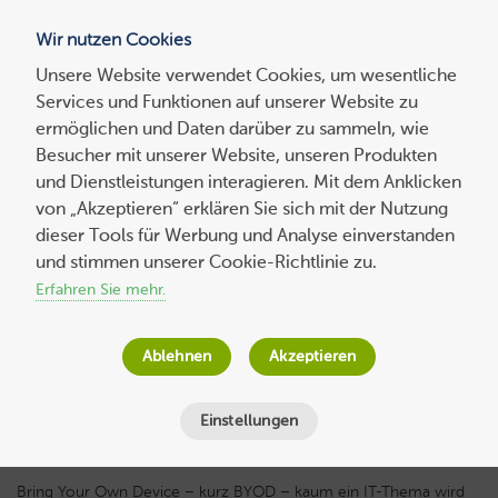
Wir nutzen Cookies
Blog
Unsere Website verwendet Cookies, um wesentliche
Services und Funktionen auf unserer Website zu
Suchen
ermöglichen und Daten darüber zu sammeln, wie
nach:
Besucher mit unserer Website, unseren Produkten
und Dienstleistungen interagieren. Mit dem Anklicken
von „Akzeptieren“ erklären Sie sich mit der Nutzung
dieser Tools für Werbung und Analyse einverstanden
Bring Your Own Device – private IT-
und stimmen unserer Cookie-Richtlinie zu.
Systeme als Risikofaktor
Erfahren Sie mehr.
Jana Behr
am
4. August 2016
Ablehnen
Akzeptieren
Lesezeit
5
Minuten
Einstellungen
Bring Your Own Device – kurz BYOD – kaum ein IT-Thema wird