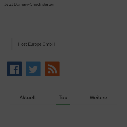
Jetzt Domain-Check starten
Host Europe GmbH
Aktuell
Top
Weitere
Wie Sie ein Let’s Encrypt Zertifikat
erstellen und in ein Webhosting-Produkt
einbinden