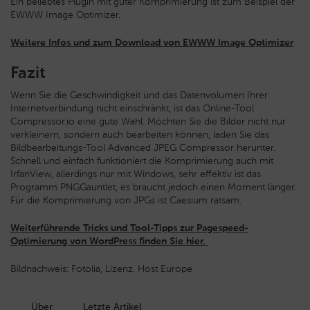
Ein beliebtes Plugin mit guter Komprimierung ist zum Beispiel der
EWWW Image Optimizer.
Weitere Infos und zum Download von
EWWW Image Optimizer
Fazit
Wenn Sie die Geschwindigkeit und das Datenvolumen Ihrer
Internetverbindung nicht einschränkt, ist das Online-Tool
Compressor.io eine gute Wahl. Möchten Sie die Bilder nicht nur
verkleinern, sondern auch bearbeiten können, laden Sie das
Bildbearbeitungs-Tool Advanced JPEG Compressor herunter.
Schnell und einfach funktioniert die Komprimierung auch mit
IrfanView, allerdings nur mit Windows, sehr effektiv ist das
Programm PNGGauntlet, es braucht jedoch einen Moment länger.
Für die Komprimierung von JPGs ist Caesium ratsam.
Weiterführende Tricks und Tool-Tipps zur Pagespeed-
Optimierung von WordPress finden Sie hier.
Bildnachweis: Fotolia, Lizenz. Host Europe
Über
Letzte Artikel