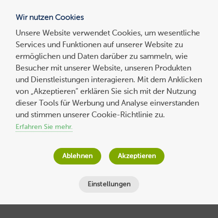
Wir nutzen Cookies
Blog
Unsere Website verwendet Cookies, um wesentliche
Services und Funktionen auf unserer Website zu
Suchen
ermöglichen und Daten darüber zu sammeln, wie
nach:
Besucher mit unserer Website, unseren Produkten
und Dienstleistungen interagieren. Mit dem Anklicken
von „Akzeptieren“ erklären Sie sich mit der Nutzung
dieser Tools für Werbung und Analyse einverstanden
Bilder komprimieren und Ladezeit
und stimmen unserer Cookie-Richtlinie zu.
optimieren – Die besten Tools zur
Erfahren Sie mehr.
Bildkomprimierung
Ablehnen
Akzeptieren
Wolf-Dieter Fiege
am
23. Oktober 2017
Lesezeit
4
Minuten
Einstellungen