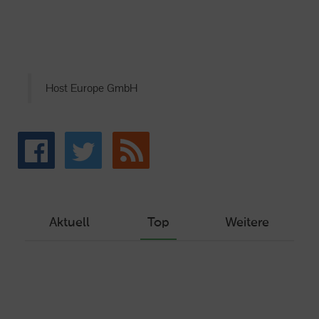
Host Europe GmbH
Aktuell
Top
Weitere
Wie Sie ein Let’s Encrypt Zertifikat
erstellen und in ein Webhosting-Produkt
einbinden
Veröffentlicht am Dezember 1, 2019