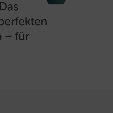
 Das
perfekten
 – für