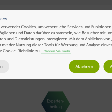
ress Hosting
WebHosting
WebServer
VPS
Dedicated 
kies
 verwendet Cookies, um wesentliche Services und Funktionen 
öglichen und Daten darüber zu sammeln, wie Besucher mit uns
ws
Tipps
Business
Sicherheit
SEO
Expertenbeiträge
en und Dienstleistungen interagieren. Mit dem Anklicken von 
ch mit der Nutzung dieser Tools für Werbung und Analyse einve
 Cookie-Richtlinie zu.
Erfahren Sie mehr.
en
Ablehnen
A
Experten-
beitrag