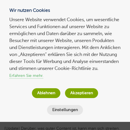
Wir nutzen Cookies
Blog
Unsere Website verwendet Cookies, um wesentliche
Services und Funktionen auf unserer Website zu
Suchen
ermöglichen und Daten darüber zu sammeln, wie
nach:
Besucher mit unserer Website, unseren Produkten
und Dienstleistungen interagieren. Mit dem Anklicken
von „Akzeptieren“ erklären Sie sich mit der Nutzung
dieser Tools für Werbung und Analyse einverstanden
10 Tipps, wie Sie mit Content Marketing
und stimmen unserer Cookie-Richtlinie zu.
Ihr Business voranbringen
Erfahren Sie mehr.
Wolf-Dieter Fiege
am
17. August 2023
Ablehnen
Akzeptieren
Lesezeit
9
Minuten
Einstellungen
(Update) Darüber, was guter Content ist, kann man sich streiten.