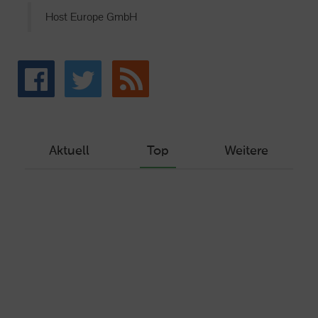
Host Europe GmbH
Aktuell
Top
Weitere
Wie Sie ein Let’s Encrypt Zertifikat
erstellen und in ein Webhosting-Produkt
einbinden
Veröffentlicht am Dezember 1, 2019
Autor: Wolf-Dieter Fiege
Machen Sie Ihre Webseite bereit für
HTTP/2 – HTTP/2.0 mit Ubuntu und Plesk
Veröffentlicht am Juli 19, 2017