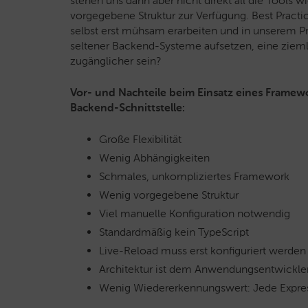
stehen uns dann aber nicht direkt all die Tools w
vorgegebene Struktur zur Verfügung. Best Pract
selbst erst mühsam erarbeiten und in unserem Pr
seltener Backend-Systeme aufsetzen, eine zieml
zugänglicher sein?
Vor- und Nachteile beim Einsatz eines Framewo
Backend-Schnittstelle:
Große Flexibilität
Wenig Abhängigkeiten
Schmales, unkompliziertes Framework
Wenig vorgegebene Struktur
Viel manuelle Konfiguration notwendig
Standardmäßig kein TypeScript
Live-Reload muss erst konfiguriert werden
Architektur ist dem Anwendungsentwickler
Wenig Wiedererkennungswert: Jede Expres