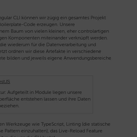
 Angular CLI können wir zügig ein gesamtes Projekt
Boilerplate-Code erzeugen. Unsere
em Baum von vielen kleinen, eher controlartigen
igen Komponenten miteinander verknüpft werden.
 die wiederum für die Datenverarbeitung und
zt ordnen wir diese Artefakte in verschiedene
ete bilden und jeweils eigene Anwendungsbereiche
r: Aufgeteilt in Module liegen unsere
rfläche entstehen lassen und ihre Daten
beziehen.
en Werkzeuge wie TypeScript, Linting (die statische
se Pattern einzuhalten), das Live-Reload Feature