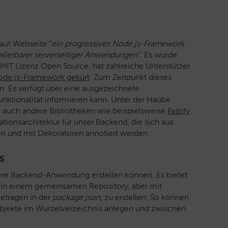
 Laut Webseite “
ein progressives Node.js-Framework
skalierbarer serverseitiger Anwendungen”
. Es wurde
r MIT Lizenz Open Source, hat zahlreiche Unterstützer
Node.js-Framework gekürt
. Zum Zeitpunkt dieses
. Es verfügt über eine ausgezeichnete
unktionalität informieren kann. Unter der Haube
r auch andere Bibliotheken wie beispielsweise
Fastify
ationsarchitektur für unser Backend, die sich aus
n und mit Dekoratoren annotiert werden.
s
sere Backend-Anwendung erstellen können. Es bietet
d in einem gemeinsamen Repository, aber mit
etragen in der
package.json,
zu erstellen. So können
bjekte im Wurzelverzeichnis anlegen und zwischen