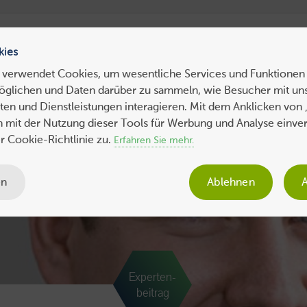
ress Hosting
WebHosting
WebServer
VPS
Dedicated 
kies
 verwendet Cookies, um wesentliche Services und Funktionen 
öglichen und Daten darüber zu sammeln, wie Besucher mit uns
ws
Tipps
Business
Sicherheit
SEO
Expertenbeiträge
en und Dienstleistungen interagieren. Mit dem Anklicken von 
ch mit der Nutzung dieser Tools für Werbung und Analyse einve
 Cookie-Richtlinie zu.
Erfahren Sie mehr.
en
Ablehnen
A
Experten-
beitrag