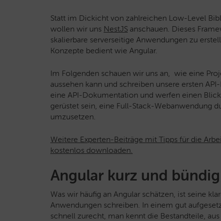
Statt im Dickicht von zahlreichen Low-Level Bib
wollen wir uns
NestJS
anschauen. Dieses Framewo
skalierbare serverseitige Anwendungen zu erstell
Konzepte bedient wie Angular.
Im Folgenden schauen wir uns an, wie eine Proj
aussehen kann und schreiben unsere ersten API-Ro
eine API-Dokumentation und werfen einen Blick a
gerüstet sein, eine Full-Stack-Webanwendung d
umzusetzen.
Weitere
Experten-Beiträge mit
Tipps für die Arb
kostenlos downloaden.
Angular kurz und bündig
Was wir häufig an Angular schätzen, ist seine kla
Anwendungen schreiben. In einem gut aufgesetz
schnell zurecht, man kennt die Bestandteile, au