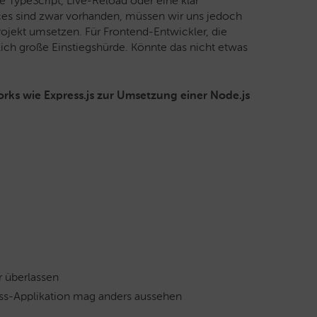
ie TypeScript, Live-Reload oder eine klar
ices sind zwar vorhanden, müssen wir uns jedoch
ojekt umsetzen. Für Frontend-Entwickler, die
ich große Einstiegshürde. Könnte das nicht etwas
rks wie Express.js zur Umsetzung einer Node.js
 überlassen
s-Applikation mag anders aussehen