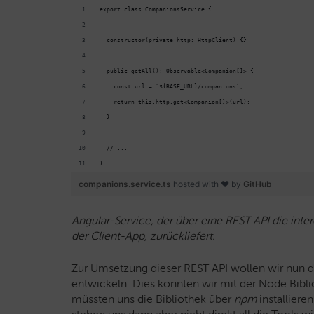
export class CompanionsService {
  constructor(private http: HttpClient) {}
  public getAll(): Observable<Companion[]> {
    const url = `${BASE_URL}/companions`;
    return this.http.get<Companion[]>(url);
  }
  // ...
}
companions.service.ts
hosted with ❤ by
GitHub
Angular-Service, der über eine REST API die inte
der Client-App, zurückliefert.
Zur Umsetzung dieser REST API wollen wir nun d
entwickeln. Dies könnten wir mit der Node Biblio
müssten uns die Bibliothek über
npm
installier