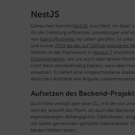
NestJS
Genau hier kommt
NestJS
, kurz Nest, ins Spiel.
für die Erstellung effizienter, zuverlässiger und 
von
Kamil Mysliwiec
ins Leben gerufen, ist unte
und wurde
2019 als das auf GitHub populärste 
Artikels ist das Framework in
Version 7
erschienen
Dokumentation
, die uns auch über dessen Kernf
nutzt Nest standardmäßig Express, kann aber hie
einsetzen. Es liefert eine vorgeschriebene Applik
ähnlichen Artefakte wie Angular zusammensetze
Aufsetzen des Backend-Projekt
Auch Nest verfügt über eine CLI, mit der wir un
sich an, sowohl das Front- als auch das Backen
eigenständigen Abhängigkeits-Definitionen, eing
wir später gemeinsam genutzte Datentransfer-O
beiden Welten teilen.