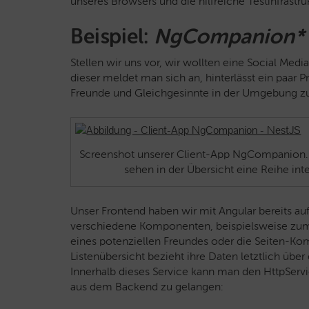
unseres Browsers und die hilfreiche Testinfrastruk
Beispiel:
NgCompanion*
Stellen wir uns vor, wir wollten eine Social Med
dieser meldet man sich an, hinterlässt ein paar P
Freunde und Gleichgesinnte in der Umgebung zu
Screenshot unserer Client-App NgCompanion. 
sehen in der Übersicht eine Reihe int
Unser Frontend haben wir mit Angular bereits auf
verschiedene Komponenten, beispielsweise zum 
eines potenziellen Freundes oder die Seiten-Kom
Listenübersicht bezieht ihre Daten letztlich üb
Innerhalb dieses Service kann man den HttpServ
aus dem Backend zu gelangen: