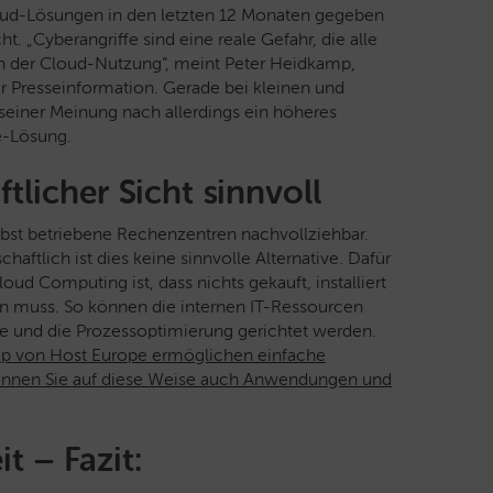
ud-Lösungen in den letzten 12 Monaten gegeben
t. „Cyberangriffe sind eine reale Gefahr, die alle
n der Cloud-Nutzung“, meint Peter Heidkamp,
r Presseinformation. Gerade bei kleinen und
einer Meinung nach allerdings ein höheres
e-Lösung.
tlicher Sicht sinnvoll
elbst betriebene Rechenzentren nachvollziehbar.
aftlich ist dies keine sinnvolle Alternative. Dafür
oud Computing ist, dass nichts gekauft, installiert
 muss. So können die internen IT-Ressourcen
te und die Prozessoptimierung gerichtet werden.
p von Host Europe ermöglichen einfache
önnen Sie auf diese Weise auch Anwendungen und
t – Fazit: