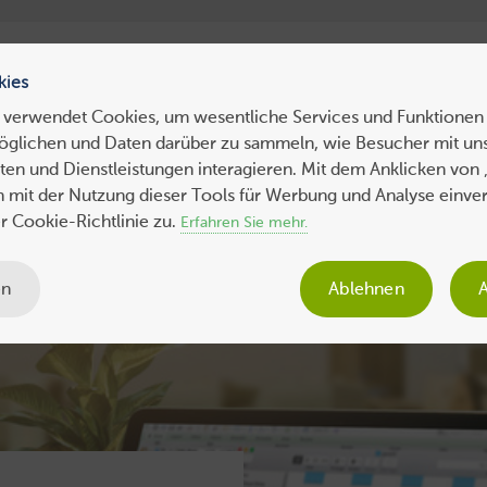
ress Hosting
WebHosting
WebServer
VPS
Dedicated 
kies
 verwendet Cookies, um wesentliche Services und Funktionen 
öglichen und Daten darüber zu sammeln, wie Besucher mit uns
ws
Tipps
Business
Sicherheit
SEO
Expertenbeiträge
en und Dienstleistungen interagieren. Mit dem Anklicken von 
ch mit der Nutzung dieser Tools für Werbung und Analyse einve
 Cookie-Richtlinie zu.
Erfahren Sie mehr.
en
Ablehnen
A