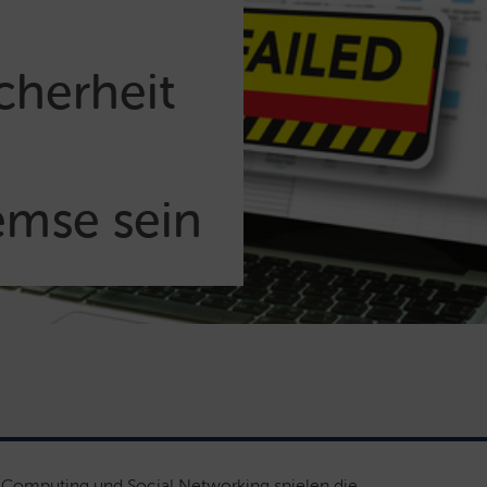
.
icherheit
mse sein
ud Computing und Social Networking spielen die