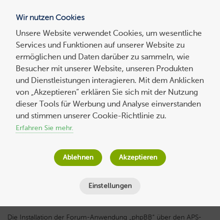
Wir nutzen Cookies
Blog
Unsere Website verwendet Cookies, um wesentliche
Services und Funktionen auf unserer Website zu
Suchen
ermöglichen und Daten darüber zu sammeln, wie
nach:
Besucher mit unserer Website, unseren Produkten
und Dienstleistungen interagieren. Mit dem Anklicken
von „Akzeptieren“ erklären Sie sich mit der Nutzung
dieser Tools für Werbung und Analyse einverstanden
HowTo: Wie installiert man phpBB über
und stimmen unserer Cookie-Richtlinie zu.
das Pleskpanel
Erfahren Sie mehr.
Thomas von Mengden
am
27. Februar 2015
Ablehnen
Akzeptieren
Lesezeit
3
Minuten
Einstellungen
Die Installation der Forum-Anwendung „phpBB“ über den APS-