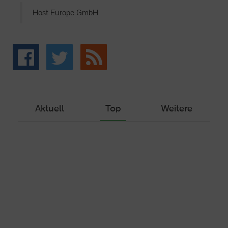
Host Europe GmbH
Aktuell
Top
Weitere
Wie Sie ein Let’s Encrypt Zertifikat
erstellen und in ein Webhosting-Produkt
einbinden
Veröffentlicht am Dezember 1, 2019
Autor: Wolf-Dieter Fiege
Machen Sie Ihre Webseite bereit für
HTTP/2 – HTTP/2.0 mit Ubuntu und Plesk
Veröffentlicht am Juli 19, 2017