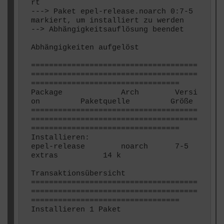
rt

---> Paket epel-release.noarch 0:7-5 
markiert, um installiert zu werden

--> Abhängigkeitsauflösung beendet

Abhängigkeiten aufgelöst

=====================================
=====================================
=================================

Package             Arch        Versi
on         Paketquelle         Größe

=====================================
=====================================
=================================

Installieren:

epel-release        noarch      7-5         
extras          14 k

Transaktionsübersicht

=====================================
=====================================
=================================

Installieren 1 Paket
