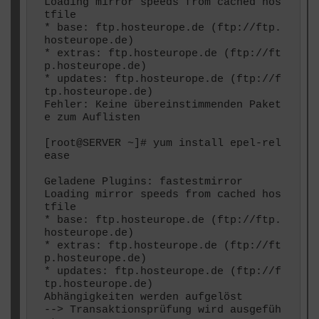
Loading mirror speeds from cached hos
tfile

* base: ftp.hosteurope.de (ftp://ftp.
hosteurope.de)

* extras: ftp.hosteurope.de (ftp://ft
p.hosteurope.de)

* updates: ftp.hosteurope.de (ftp://f
tp.hosteurope.de)

Fehler: Keine übereinstimmenden Paket
e zum Auflisten

[root@SERVER ~]# yum install epel-rel
ease

Geladene Plugins: fastestmirror

Loading mirror speeds from cached hos
tfile

* base: ftp.hosteurope.de (ftp://ftp.
hosteurope.de)

* extras: ftp.hosteurope.de (ftp://ft
p.hosteurope.de)

* updates: ftp.hosteurope.de (ftp://f
tp.hosteurope.de)

Abhängigkeiten werden aufgelöst

--> Transaktionsprüfung wird ausgefüh