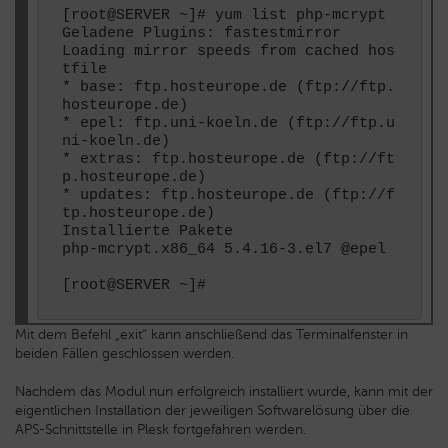
[root@SERVER ~]# yum list php-mcrypt

Geladene Plugins: fastestmirror

Loading mirror speeds from cached hos
tfile

* base: ftp.hosteurope.de (ftp://ftp.
hosteurope.de)

* epel: ftp.uni-koeln.de (ftp://ftp.u
ni-koeln.de)

* extras: ftp.hosteurope.de (ftp://ft
p.hosteurope.de)

* updates: ftp.hosteurope.de (ftp://f
tp.hosteurope.de)

Installierte Pakete

php-mcrypt.x86_64 5.4.16-3.el7 @epel

Mit dem Befehl „exit“ kann anschließend das Terminalfenster in
beiden Fällen geschlossen werden.
Nachdem das Modul nun erfolgreich installiert wurde, kann mit der
eigentlichen Installation der jeweiligen Softwarelösung über die
APS-Schnittstelle in Plesk fortgefahren werden.