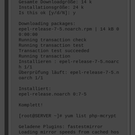
Gesamte Downloadgröße: 14 k

Installationsgröße: 24 k

Is this ok [y/d/N]: y

Downloading packages:

epel-release-7-5.noarch.rpm | 14 kB 0
0:00:00

Running transaction check

Running transaction test

Transaction test succeeded

Running transaction

Installieren : epel-release-7-5.noarc
h 1/1

Überprüfung läuft: epel-release-7-5.n
oarch 1/1

Installiert:

epel-release.noarch 0:7-5

Komplett!

[root@SERVER ~]# yum list php-mcrypt

Geladene Plugins: fastestmirror

Loading mirror speeds from cached hos