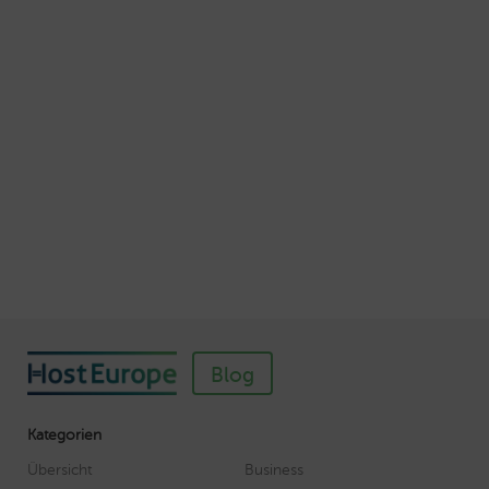
Schnellere Ladezeiten Ihrer Webseite mit
Browser-Caching
Veröffentlicht am Juli 5, 2016
Autor: Wolf-Dieter Fiege
So einfach richten Sie ein SSL-Zertifikat für
Webhosting-Produkte ein
Veröffentlicht am November 11, 2018
Autor: Wolf-Dieter Fiege
Blog
Kategorien
Übersicht
Business