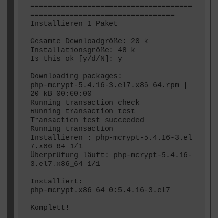
=====================================
=================================

Installieren 1 Paket

Gesamte Downloadgröße: 20 k

Installationsgröße: 48 k

Is this ok [y/d/N]: y

Downloading packages:

php-mcrypt-5.4.16-3.el7.x86_64.rpm | 
20 kB 00:00:00

Running transaction check

Running transaction test

Transaction test succeeded

Running transaction

Installieren : php-mcrypt-5.4.16-3.el
7.x86_64 1/1

Überprüfung läuft: php-mcrypt-5.4.16-
3.el7.x86_64 1/1

Installiert:

php-mcrypt.x86_64 0:5.4.16-3.el7

Komplett!
