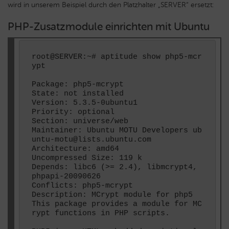
wird in unserem Beispiel durch den Platzhalter „SERVER“ ersetzt:
PHP-Zusatzmodule einrichten mit Ubuntu
root@SERVER:~# aptitude show php5-mcr
ypt

Package: php5-mcrypt

State: not installed

Version: 5.3.5-0ubuntu1

Priority: optional

Section: universe/web

Maintainer: Ubuntu MOTU Developers ub
untu-motu@lists.ubuntu.com

Architecture: amd64

Uncompressed Size: 119 k

Depends: libc6 (>= 2.4), libmcrypt4, 
phpapi-20090626

Conflicts: php5-mcrypt

Description: MCrypt module for php5

This package provides a module for MC
rypt functions in PHP scripts.
