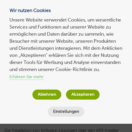
Wir nutzen Cookies
Blog
Unsere Website verwendet Cookies, um wesentliche
Services und Funktionen auf unserer Website zu
Suchen
ermöglichen und Daten darüber zu sammeln, wie
nach:
Besucher mit unserer Website, unseren Produkten
und Dienstleistungen interagieren. Mit dem Anklicken
von „Akzeptieren“ erklären Sie sich mit der Nutzung
dieser Tools für Werbung und Analyse einverstanden
HowTo: Wie installiert man PHP-
und stimmen unserer Cookie-Richtlinie zu.
Zusatzmodule über das Terminal
Erfahren Sie mehr.
Thomas von Mengden
am
31. März 2015
Ablehnen
Akzeptieren
Lesezeit
5
Minuten
Einstellungen
Die Installation von Software-Lösungen über den APS-Installer