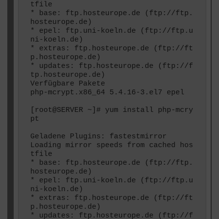
tfile

* base: ftp.hosteurope.de (ftp://ftp.
hosteurope.de)

* epel: ftp.uni-koeln.de (ftp://ftp.u
ni-koeln.de)

* extras: ftp.hosteurope.de (ftp://ft
p.hosteurope.de)

* updates: ftp.hosteurope.de (ftp://f
tp.hosteurope.de)

Verfügbare Pakete

php-mcrypt.x86_64 5.4.16-3.el7 epel

[root@SERVER ~]# yum install php-mcry
pt

Geladene Plugins: fastestmirror

Loading mirror speeds from cached hos
tfile

* base: ftp.hosteurope.de (ftp://ftp.
hosteurope.de)

* epel: ftp.uni-koeln.de (ftp://ftp.u
ni-koeln.de)

* extras: ftp.hosteurope.de (ftp://ft
p.hosteurope.de)

* updates: ftp.hosteurope.de (ftp://f