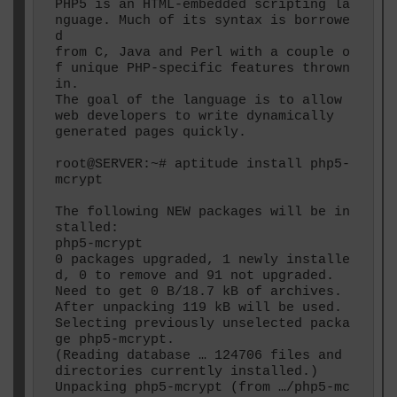
PHP5 is an HTML-embedded scripting la
nguage. Much of its syntax is borrowe
d

from C, Java and Perl with a couple o
f unique PHP-specific features thrown 
in.

The goal of the language is to allow 
web developers to write dynamically

generated pages quickly.

root@SERVER:~# aptitude install php5-
mcrypt

The following NEW packages will be in
stalled:

php5-mcrypt

0 packages upgraded, 1 newly installe
d, 0 to remove and 91 not upgraded.

Need to get 0 B/18.7 kB of archives. 
After unpacking 119 kB will be used.

Selecting previously unselected packa
ge php5-mcrypt.

(Reading database … 124706 files and 
directories currently installed.)

Unpacking php5-mcrypt (from …/php5-mc