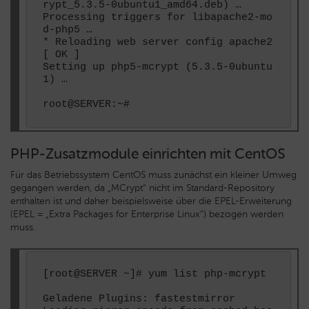
rypt_5.3.5-0ubuntu1_amd64.deb) …

Processing triggers for libapache2-mo
d-php5 …

* Reloading web server config apache2 
[ OK ]

Setting up php5-mcrypt (5.3.5-0ubuntu
1) …

PHP-Zusatzmodule einrichten mit CentOS
Für das Betriebssystem CentOS muss zunächst ein kleiner Umweg
gegangen werden, da „MCrypt“ nicht im Standard-Repository
enthalten ist und daher beispielsweise über die EPEL-Erweiterung
(EPEL = „Extra Packages for Enterprise Linux“) bezogen werden
muss.
[root@SERVER ~]# yum list php-mcrypt

Geladene Plugins: fastestmirror
