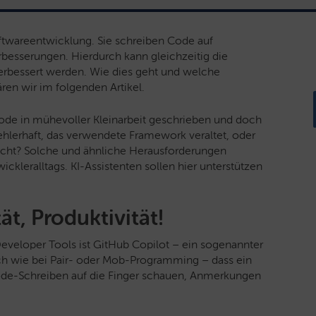
ftwareentwicklung. Sie schreiben Code auf
esserungen. Hierdurch kann gleichzeitig die
verbessert werden. Wie dies geht und welche
ären wir im folgenden Artikel.
de in mühevoller Kleinarbeit geschrieben und doch
 fehlerhaft, das verwendete Framework veraltet, oder
icht? Solche und ähnliche Herausforderungen
ckleralltags. KI-Assistenten sollen hier unterstützen
ät, Produktivität!
eveloper Tools ist GitHub Copilot – ein sogenannter
lich wie bei Pair- oder Mob-Programming – dass ein
de-Schreiben auf die Finger schauen, Anmerkungen