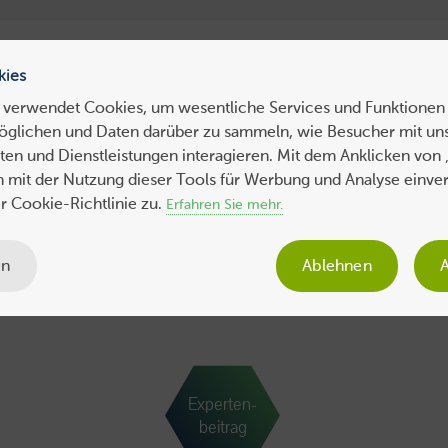
ress Hosting
WebHosting
WebServer
VPS
Dedicated 
kies
 verwendet Cookies, um wesentliche Services und Funktionen 
öglichen und Daten darüber zu sammeln, wie Besucher mit uns
ws
Tipps
Business
Sicherheit
SEO
Expertenbeiträge
en und Dienstleistungen interagieren. Mit dem Anklicken von 
ch mit der Nutzung dieser Tools für Werbung und Analyse einve
 Cookie-Richtlinie zu.
Erfahren Sie mehr.
en
Ablehnen
A
Experten-
beitrag