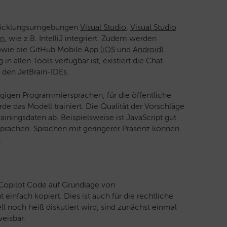
ntwicklungsumgebungen
Visual Studio
,
Visual Studio
in
, wie z.B. IntelliJ integriert. Zudem werden
owie die GitHub Mobile App (
iOS
und
Android
)
 allen Tools verfügbar ist, existiert die Chat-
 den JetBrain-IDEs.
ngigen Programmiersprachen, für die öffentliche
de das Modell trainiert. Die Qualität der Vorschläge
iningsdaten ab. Beispielsweise ist JavaScript gut
 Sprachen. Sprachen mit geringerer Präsenz können
.
b Copilot Code auf Grundlage von
einfach kopiert. Dies ist auch für die rechtliche
 noch heiß diskutiert wird, sind zunächst einmal
eisbar.