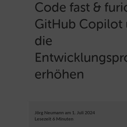
Code fast & furi
GitHub Copilot
die
Entwicklungspro
erhöhen
Jörg Neumann
am
1. Juli 2024
Lesezeit
6
Minuten