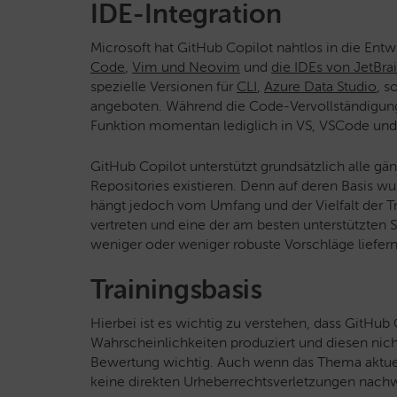
IDE-Integration
Microsoft hat GitHub Copilot nahtlos in die E
Code
,
Vim und Neovim
und
die IDEs von JetBra
spezielle Versionen für
CLI
,
Azure Data Studio
, s
angeboten. Während die Code-Vervollständigung in
Funktion momentan lediglich in VS, VSCode und
GitHub Copilot unterstützt grundsätzlich alle gä
Repositories existieren. Denn auf deren Basis wur
hängt jedoch vom Umfang und der Vielfalt der Tra
vertreten und eine der am besten unterstützten
weniger oder weniger robuste Vorschläge liefern
Trainingsbasis
Hierbei ist es wichtig zu verstehen, dass GitHu
Wahrscheinlichkeiten produziert und diesen nicht 
Bewertung wichtig. Auch wenn das Thema aktuell
keine direkten Urheberrechtsverletzungen nachw