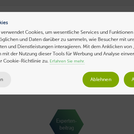
ress Hosting
WebHosting
WebServer
VPS
Dedicated 
kies
 verwendet Cookies, um wesentliche Services und Funktionen 
öglichen und Daten darüber zu sammeln, wie Besucher mit uns
ws
Tipps
Business
Sicherheit
SEO
Expertenbeiträge
en und Dienstleistungen interagieren. Mit dem Anklicken von 
ch mit der Nutzung dieser Tools für Werbung und Analyse einve
 Cookie-Richtlinie zu.
Erfahren Sie mehr.
en
Ablehnen
A
Experten-
beitrag