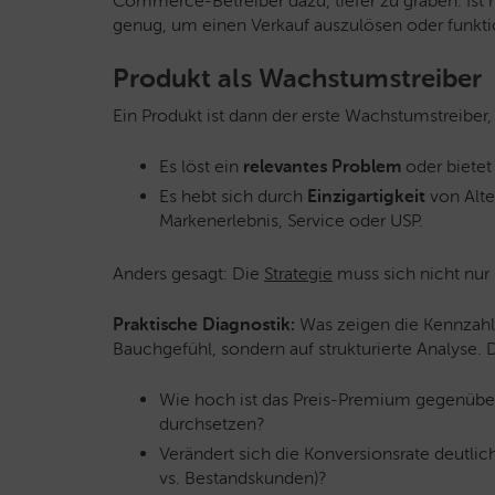
Commerce-Betreiber dazu, tiefer zu graben: Ist 
genug, um einen Verkauf auszulösen oder funkti
Produkt als Wachstumstreiber
Ein Produkt ist dann der erste Wachstumstreiber
Es löst ein
relevantes Problem
oder bietet
Es hebt sich durch
Einzigartigkeit
von Alter
Markenerlebnis, Service oder USP.
Anders gesagt: Die
Strategie
muss sich nicht nur 
Praktische Diagnostik:
Was zeigen die Kennzahlen
Bauchgefühl, sondern auf strukturierte Analyse. D
Wie hoch ist das Preis-Premium gegenüber
durchsetzen?
Verändert sich die Konversionsrate deutli
vs. Bestandskunden)?