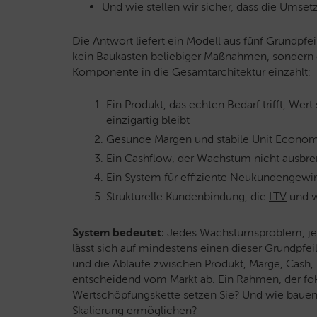
Und wie stellen wir sicher, dass die Umse
Die Antwort liefert ein Modell aus fünf Grundpf
kein Baukasten beliebiger Maßnahmen, sondern 
Komponente in die Gesamtarchitektur einzahlt:
Ein Produkt, das echten Bedarf trifft, We
einzigartig bleibt
Gesunde Margen und stabile Unit Econom
Ein Cashflow, der Wachstum nicht ausbre
Ein System für effiziente Neukundengewi
Strukturelle Kundenbindung, die
LTV
und w
System bedeutet:
Jedes Wachstumsproblem, jed
lässt sich auf mindestens einen dieser Grundpf
und die Abläufe zwischen Produkt, Marge, Cash, 
entscheidend vom Markt ab. Ein Rahmen, der foku
Wertschöpfungskette setzen Sie? Und wie baue
Skalierung ermöglichen?