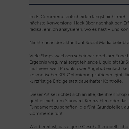
Im E-Commerce entscheiden längst nicht mehr n
nächste Konversions-Hack über nachhaltigen Erf
radikal ehrlich analysieren, wo es hakt – und ko
Nicht nur an der aktuell auf Social Media beliebt
Viele Shops wachsen scheinbar, doch am Ende ble
Ergebnis weg, mal sorgt fehlende Liquidität fü
ins Leere, weil Produkt oder Angebot einfach kei
kosmetischer KPI-Optimierung zufrieden gibt, läuft
kurzfristige Erfolge statt dauerhafter Kontrolle.
Dieser Artikel richtet sich an alle, die ihren Sh
geht es nicht um Standard-Kennzahlen oder das 
Fundament zu schaffen: die fünf Grundpfeiler, a
Commerce ruht.
Wer bereit ist, das eigene Geschäftsmodell scho