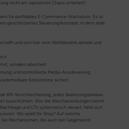
tzung nicht am operativen Chaos scheitert?
eilern für profitables E-Commerce-Wachstum. Es ist
ein geschlossenes Steuerungskonzept, in dem jede
rt schafft und sich klar vom Wettbewerb abhebt und
ics
mst, sondern absichert
nnung und kontrollierte Media-Aussteuerung
iederholbare Erlösströme sichert
e KPI-Verschlechterung, jedes Skalierungsplateau
eiler zurückführen. Wer die Wechselwirkungen kennt
Nachfrage und LTV systematisch steuert, hebt sich
ssiert: Wo spielt Ihr Shop? Auf welche
n Sie Mechanismen, die auch bei Gegenwind