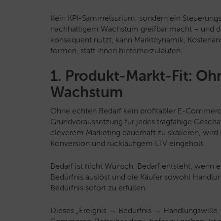
Kein KPI-Sammelsurium, sondern ein Steuerung
nachhaltigem Wachstum greifbar macht – und d
konsequent nutzt, kann Marktdynamik, Kostenans
formen, statt ihnen hinterherzulaufen.
1. Produkt-Markt-Fit: Oh
Wachstum
Ohne echten Bedarf kein profitabler E-Commerce.
Grundvoraussetzung für jedes tragfähige Geschä
cleverem Marketing dauerhaft zu skalieren, wird
Konversion und rückläufigem LTV eingeholt.
Bedarf ist nicht Wunsch. Bedarf entsteht, wenn ei
Bedürfnis auslöst und die Käufer sowohl Handlun
Bedürfnis sofort zu erfüllen.
Dieses „Ereignis → Bedürfnis → Handlungswille 