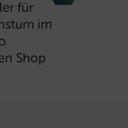
er für
chstum im
o
ren Shop