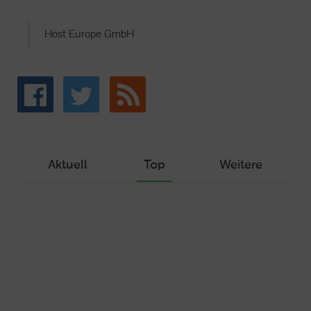
Host Europe GmbH
Aktuell
Top
Weitere
Wie Sie ein Let’s Encrypt Zertifikat
erstellen und in ein Webhosting-Produkt
einbinden
Veröffentlicht am Dezember 1, 2019
Autor: Wolf-Dieter Fiege
Machen Sie Ihre Webseite bereit für
HTTP/2 – HTTP/2.0 mit Ubuntu und Plesk