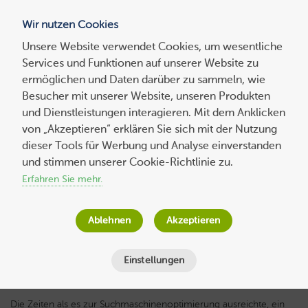
Wir nutzen Cookies
Blog
Unsere Website verwendet Cookies, um wesentliche
Services und Funktionen auf unserer Website zu
Suchen
ermöglichen und Daten darüber zu sammeln, wie
nach:
Besucher mit unserer Website, unseren Produkten
und Dienstleistungen interagieren. Mit dem Anklicken
von „Akzeptieren“ erklären Sie sich mit der Nutzung
dieser Tools für Werbung und Analyse einverstanden
5 Tipps, wie Sie Ihr Blog-Ranking
und stimmen unserer Cookie-Richtlinie zu.
optimieren!
Erfahren Sie mehr.
Jana Behr
am
24. April 2017
Ablehnen
Akzeptieren
Lesezeit
4
Minuten
Einstellungen
Die Zeiten als es zur Suchmaschinenoptimierung ausreichte, ein