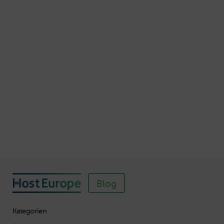
Schnellere Ladezeiten Ihrer Webseite mit
Browser-Caching
Veröffentlicht am Juli 5, 2016
Autor: Wolf-Dieter Fiege
So einfach richten Sie ein SSL-Zertifikat für
Webhosting-Produkte ein
Veröffentlicht am November 11, 2018
Autor: Wolf-Dieter Fiege
Blog
Kategorien