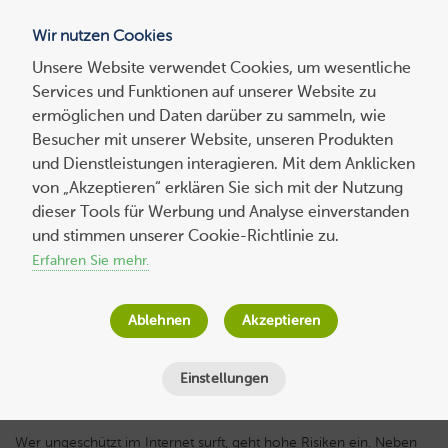
Wir nutzen Cookies
Blog
Unsere Website verwendet Cookies, um wesentliche
Services und Funktionen auf unserer Website zu
Suchen
ermöglichen und Daten darüber zu sammeln, wie
nach:
Besucher mit unserer Website, unseren Produkten
und Dienstleistungen interagieren. Mit dem Anklicken
von „Akzeptieren“ erklären Sie sich mit der Nutzung
dieser Tools für Werbung und Analyse einverstanden
Die beste Anti-Hacking-Software für
und stimmen unserer Cookie-Richtlinie zu.
Windows 10
Erfahren Sie mehr.
Wolf-Dieter Fiege
am
2. August 2017
Ablehnen
Akzeptieren
Lesezeit
5
Minuten
Einstellungen
Wer ungeschützt im Internet surft, geht hohe Risiken ein. Neben