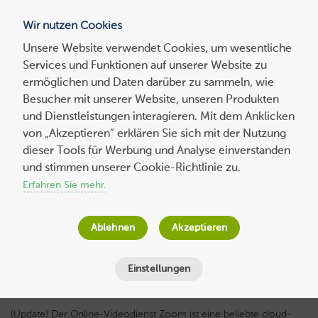
Wir nutzen Cookies
Blog
Unsere Website verwendet Cookies, um wesentliche
Services und Funktionen auf unserer Website zu
Suchen
ermöglichen und Daten darüber zu sammeln, wie
nach:
Besucher mit unserer Website, unseren Produkten
und Dienstleistungen interagieren. Mit dem Anklicken
von „Akzeptieren“ erklären Sie sich mit der Nutzung
dieser Tools für Werbung und Analyse einverstanden
Zoom in Outlook integrieren und
und stimmen unserer Cookie-Richtlinie zu.
Meetings planen
Erfahren Sie mehr.
Wolf-Dieter Fiege
am
27. Juli 2023
Ablehnen
Akzeptieren
Lesezeit
5
Minuten
Einstellungen
(Update) Der Online-Videodienst Zoom ist eine beliebte cloud-