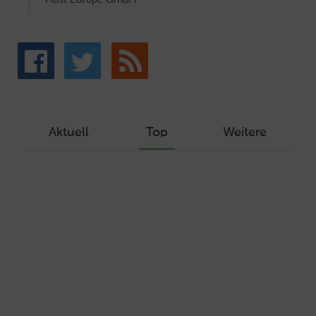
Aktuell
Top
Weitere
Wie Sie ein Let’s Encrypt Zertifikat
erstellen und in ein Webhosting-Produkt
einbinden
Veröffentlicht am Dezember 1, 2019
Autor: Wolf-Dieter Fiege
Machen Sie Ihre Webseite bereit für
HTTP/2 – HTTP/2.0 mit Ubuntu und Plesk
Veröffentlicht am Juli 19, 2017
Autor: Wolf-Dieter Fiege