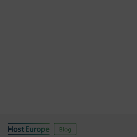
geschützt darzustellen
Veröffentlicht am November 7, 2015
Autor: Thomas von Mengden
Schnellere Ladezeiten Ihrer Webseite mit
Browser-Caching
Veröffentlicht am Juli 5, 2016
Autor: Wolf-Dieter Fiege
So einfach richten Sie ein SSL-Zertifikat für
Webhosting-Produkte ein
Veröffentlicht am November 11, 2018
Autor: Wolf-Dieter Fiege
Blog