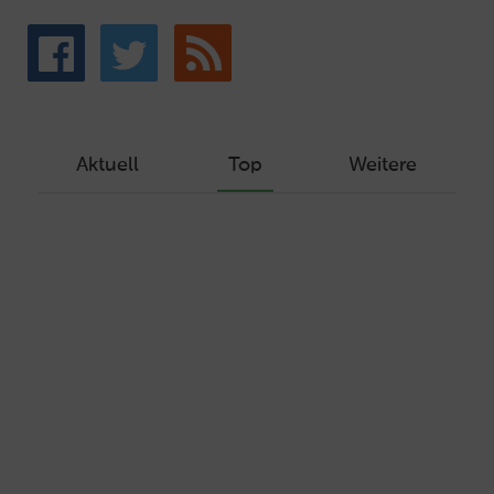
Aktuell
Top
Weitere
Wie Sie ein Let’s Encrypt Zertifikat
erstellen und in ein Webhosting-Produkt
einbinden
Veröffentlicht am Dezember 1, 2019
Autor: Wolf-Dieter Fiege
Machen Sie Ihre Webseite bereit für
HTTP/2 – HTTP/2.0 mit Ubuntu und Plesk
Veröffentlicht am Juli 19, 2017
Autor: Wolf-Dieter Fiege
15 Möglichkeiten, die E-Mail-Adresse