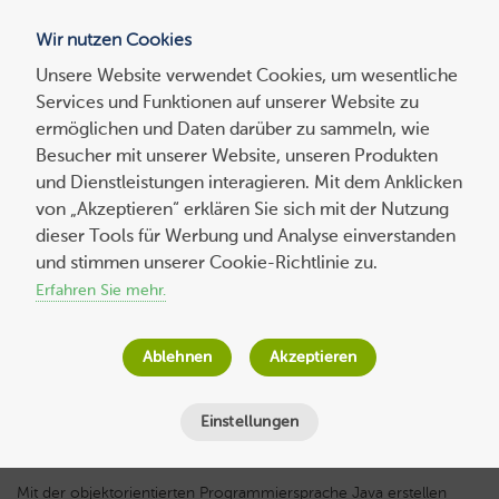
Wir nutzen Cookies
Blog
Unsere Website verwendet Cookies, um wesentliche
Services und Funktionen auf unserer Website zu
Suchen
ermöglichen und Daten darüber zu sammeln, wie
nach:
Besucher mit unserer Website, unseren Produkten
und Dienstleistungen interagieren. Mit dem Anklicken
von „Akzeptieren“ erklären Sie sich mit der Nutzung
dieser Tools für Werbung und Analyse einverstanden
Java Programmierung leicht gemacht –
und stimmen unserer Cookie-Richtlinie zu.
die besten Java Tutorials
Erfahren Sie mehr.
Wolf-Dieter Fiege
am
3. April 2019
Ablehnen
Akzeptieren
Lesezeit
4
Minuten
Einstellungen
Mit der objektorientierten Programmiersprache Java erstellen