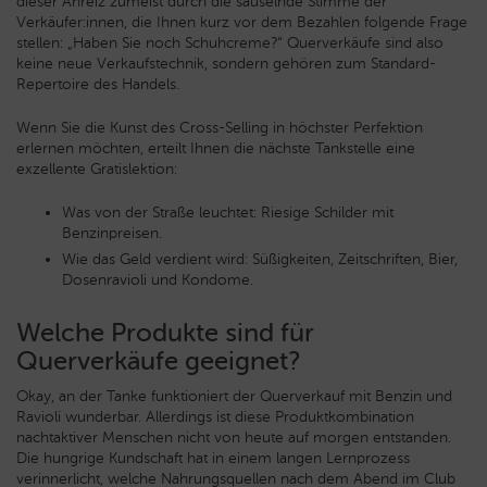
dieser Anreiz zumeist durch die säuselnde Stimme der
Verkäufer:innen, die Ihnen kurz vor dem Bezahlen folgende Frage
stellen: „Haben Sie noch Schuhcreme?“ Querverkäufe sind also
keine neue Verkaufstechnik, sondern gehören zum Standard-
Repertoire des Handels.
Wenn Sie die Kunst des Cross-Selling in höchster Perfektion
erlernen möchten, erteilt Ihnen die nächste Tankstelle eine
exzellente Gratislektion:
Was von der Straße leuchtet: Riesige Schilder mit
Benzinpreisen.
Wie das Geld verdient wird: Süßigkeiten, Zeitschriften, Bier,
Dosenravioli und Kondome.
Welche Produkte sind für
Querverkäufe geeignet?
Okay, an der Tanke funktioniert der Querverkauf mit Benzin und
Ravioli wunderbar. Allerdings ist diese Produktkombination
nachtaktiver Menschen nicht von heute auf morgen entstanden.
Die hungrige Kundschaft hat in einem langen Lernprozess
verinnerlicht, welche Nahrungsquellen nach dem Abend im Club