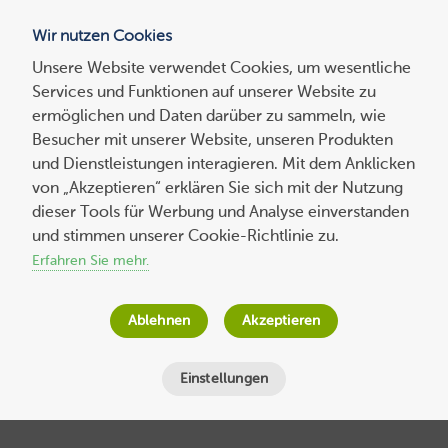
Wir nutzen Cookies
Blog
Unsere Website verwendet Cookies, um wesentliche
Services und Funktionen auf unserer Website zu
Suchen
ermöglichen und Daten darüber zu sammeln, wie
nach:
Besucher mit unserer Website, unseren Produkten
und Dienstleistungen interagieren. Mit dem Anklicken
von „Akzeptieren“ erklären Sie sich mit der Nutzung
dieser Tools für Werbung und Analyse einverstanden
Experten-
beitrag
WooCommerce rocken lassen – Wie Sie
und stimmen unserer Cookie-Richtlinie zu.
mit verlinkten Produkten Querverkäufe
Erfahren Sie mehr.
erzielen und die Summen im Warenkorb
erhöhen
Ablehnen
Akzeptieren
Bernd Schmitt
am
17. November 2021
Einstellungen
Lesezeit
7
Minuten