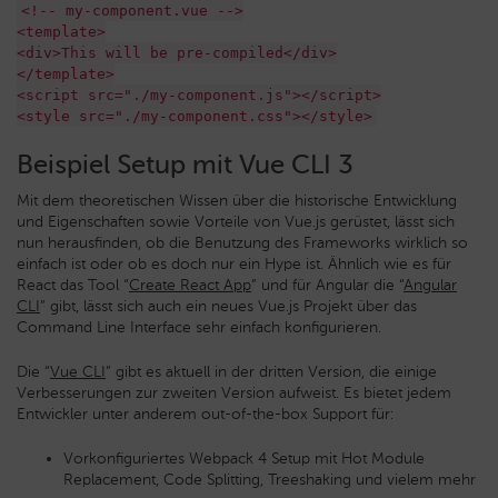
<!-- my-component.vue -->
<template>
<div>This will be pre-compiled</div>
</template>
<script src="./my-component.js"></script>
<style src="./my-component.css"></style>
Beispiel Setup mit Vue CLI 3
Mit dem theoretischen Wissen über die historische Entwicklung
und Eigenschaften sowie Vorteile von Vue.js gerüstet, lässt sich
nun herausfinden, ob die Benutzung des Frameworks wirklich so
einfach ist oder ob es doch nur ein Hype ist. Ähnlich wie es für
React das Tool “
Create React App
” und für Angular die “
Angular
CLI
” gibt, lässt sich auch ein neues Vue.js Projekt über das
Command Line Interface sehr einfach konfigurieren.
Die “
Vue CLI
” gibt es aktuell in der dritten Version, die einige
Verbesserungen zur zweiten Version aufweist. Es bietet jedem
Entwickler unter anderem out-of-the-box Support für:
Vorkonfiguriertes Webpack 4 Setup mit Hot Module
Replacement, Code Splitting, Treeshaking und vielem mehr