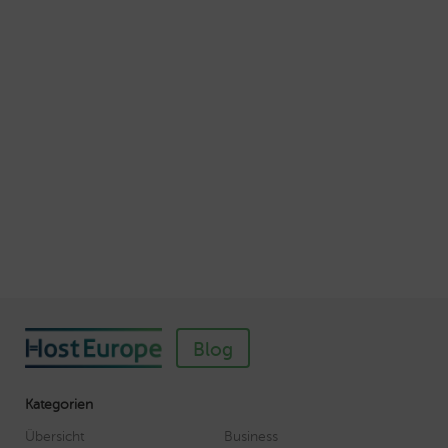
Schnellere Ladezeiten Ihrer Webseite mit
Browser-Caching
Veröffentlicht am Juli 5, 2016
Autor: Wolf-Dieter Fiege
So einfach richten Sie ein SSL-Zertifikat für
Webhosting-Produkte ein
Veröffentlicht am November 11, 2018
Autor: Wolf-Dieter Fiege
Blog
Kategorien
Übersicht
Business