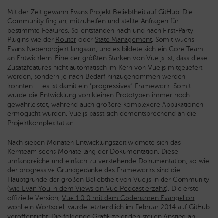
Mit der Zeit gewann Evans Projekt Beliebtheit auf GitHub. Die
Community fing an, mitzuhelfen und stellte Anfragen für
bestimmte Features. So entstanden nach und nach First-Party
Plugins wie der
Router
oder
State Management
. Somit wuchs
Evans Nebenprojekt langsam, und es bildete sich ein Core Team
an Entwicklern. Eine der größten Stärken von Vue.js ist, dass diese
Zusatzfeatures nicht automatisch im Kern von Vue.js mitgeliefert
werden, sondern je nach Bedarf hinzugenommen werden
konnten — es ist damit ein “progressives” Framework. Somit
wurde die Entwicklung von kleinen Prototypen immer noch
gewährleistet, während auch größere komplexere Applikationen
ermöglicht wurden. Vue.js passt sich dementsprechend an die
Projektkomplexität an.
Nach sieben Monaten Entwicklungszeit widmete sich das
Kernteam sechs Monate lang der Dokumentation. Diese
umfangreiche und einfach zu verstehende Dokumentation, so wie
der progressive Grundgedanke des Frameworks sind die
Hauptgründe der großen Beliebtheit von Vue.js in der Community
(
wie Evan You in dem Views on Vue Podcast erzählt
). Die erste
offizielle Version,
Vue 1.0.0 mit dem Codenamen Evangelion
,
wohl ein Wortspiel, wurde letztendlich im Februar 2014 auf GitHub
veröffentlicht. Die
folgende Grafik
zeigt den steilen Anstieg an