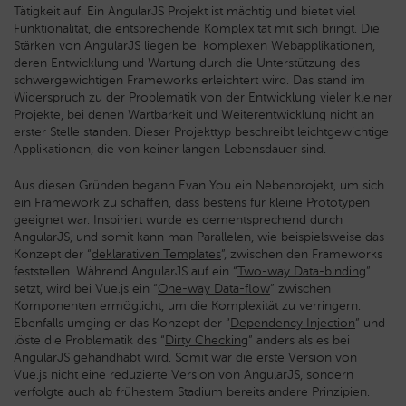
Tätigkeit auf. Ein AngularJS Projekt ist mächtig und bietet viel
Funktionalität, die entsprechende Komplexität mit sich bringt. Die
Stärken von AngularJS liegen bei komplexen Webapplikationen,
deren Entwicklung und Wartung durch die Unterstützung des
schwergewichtigen Frameworks erleichtert wird. Das stand im
Widerspruch zu der Problematik von der Entwicklung vieler kleiner
Projekte, bei denen Wartbarkeit und Weiterentwicklung nicht an
erster Stelle standen. Dieser Projekttyp beschreibt leichtgewichtige
Applikationen, die von keiner langen Lebensdauer sind.
Aus diesen Gründen begann Evan You ein Nebenprojekt, um sich
ein Framework zu schaffen, dass bestens für kleine Prototypen
geeignet war. Inspiriert wurde es dementsprechend durch
AngularJS, und somit kann man Parallelen, wie beispielsweise das
Konzept der “
deklarativen Templates
”, zwischen den Frameworks
feststellen. Während AngularJS auf ein “
Two-way Data-binding
”
setzt, wird bei Vue.js ein “
One-way Data-flow
” zwischen
Komponenten ermöglicht, um die Komplexität zu verringern.
Ebenfalls umging er das Konzept der “
Dependency Injection
” und
löste die Problematik des “
Dirty Checking
” anders als es bei
AngularJS gehandhabt wird. Somit war die erste Version von
Vue.js nicht eine reduzierte Version von AngularJS, sondern
verfolgte auch ab frühestem Stadium bereits andere Prinzipien.