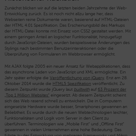
Zunächst blicken wir auf die letzten beiden Jahrzehnte der Web-
Entwicklung zurück. Es ist noch nicht allzu lange her, dass
Webseiten reine Dokumente waren, basierend auf HTML-Dateien
der HTML 4.01 Spezifikation. Das Erscheinungsbild des Markups
der HTML-Datei konnte mit Einsatz von CSS2 gestaltet werden. Mit
einem geringen Anteil an logischer Funktionalität, hinzugefügt
durch JavaScript-Dateien, wurden beispielsweise Änderungen des
Stylings nach bestimmten Benutzerinteraktionen oder die
Überprüfung von Formularen im Webbrowser ermöglicht.
Mit AJAX folgte 2005 ein neuer Ansatz für Webapplikationen, dass
das asynchrone Laden von JavaScript und XML ermöglichte. Ein
Jahr später erfolgte die
Veröffentlichung von jQuery
. Erst am 28.
Oktober 2014 wurde die
HTML5 Spezifikation
veröffentlicht. Zu
diesem Zeitpunkt wurde jQuery laut
builtwith
auf
63 Prozent der
„Top 1 Million Websites“
eingesetzt. Ab diesem Zeitpunkt scheint
sich das Web rasend schnell zu entwickeln. Die in Computern
eingesetzte Hardware wurde besser, Smartphones gewannen an
Beliebtheit. Es wurde durch die neuen Webtechnologien leichter,
Funktionalitäten und Logik vom Server in den Client zu
überführen. Terminologien wie „Mobile First“ und „Offline First“
gewannen in vielen Unternehmen eine hohe Bedeutung. Das
führte zu der Entwicklung von mehreren Frameworks und Mikro