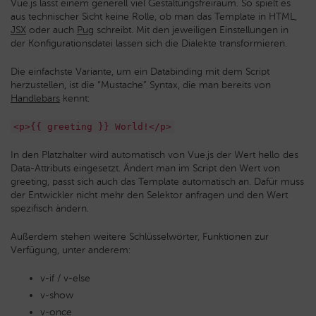
Vue.js lässt einem generell viel Gestaltungsfreiraum. So spielt es
aus technischer Sicht keine Rolle, ob man das Template in HTML,
JSX
oder auch
Pug
schreibt. Mit den jeweiligen Einstellungen in
der Konfigurationsdatei lassen sich die Dialekte transformieren.
Die einfachste Variante, um ein Databinding mit dem Script
herzustellen, ist die “Mustache” Syntax, die man bereits von
Handlebars
kennt:
<p>{{ greeting }} World!</p>
In den Platzhalter wird automatisch von Vue.js der Wert hello des
Data-Attributs eingesetzt. Ändert man im Script den Wert von
greeting, passt sich auch das Template automatisch an. Dafür muss
der Entwickler nicht mehr den Selektor anfragen und den Wert
spezifisch ändern.
Außerdem stehen weitere Schlüsselwörter, Funktionen zur
Verfügung, unter anderem:
v-if / v-else
v-show
v-once