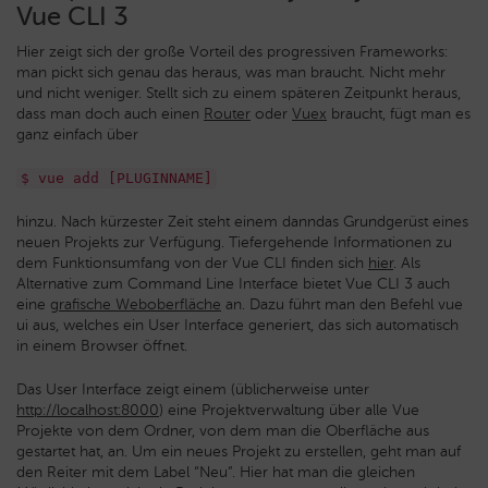
Vue CLI 3
Hier zeigt sich der große Vorteil des progressiven Frameworks:
man pickt sich genau das heraus, was man braucht. Nicht mehr
und nicht weniger. Stellt sich zu einem späteren Zeitpunkt heraus,
dass man doch auch einen
Router
oder
Vuex
braucht, fügt man es
ganz einfach über
$ vue add [PLUGINNAME]
hinzu. Nach kürzester Zeit steht einem danndas Grundgerüst eines
neuen Projekts zur Verfügung. Tiefergehende Informationen zu
dem Funktionsumfang von der Vue CLI finden sich
hier
. Als
Alternative zum Command Line Interface bietet Vue CLI 3 auch
eine
grafische Weboberfläche
an. Dazu führt man den Befehl vue
ui aus, welches ein User Interface generiert, das sich automatisch
in einem Browser öffnet.
Das User Interface zeigt einem (üblicherweise unter
http://localhost:8000
) eine Projektverwaltung über alle Vue
Projekte von dem Ordner, von dem man die Oberfläche aus
gestartet hat, an. Um ein neues Projekt zu erstellen, geht man auf
den Reiter mit dem Label “Neu”. Hier hat man die gleichen