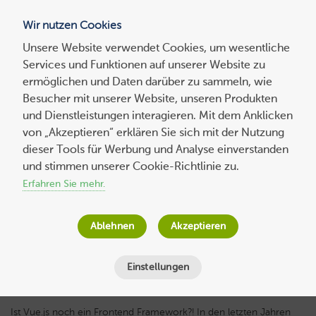
Wir nutzen Cookies
Blog
Unsere Website verwendet Cookies, um wesentliche
Services und Funktionen auf unserer Website zu
Suchen
ermöglichen und Daten darüber zu sammeln, wie
nach:
Besucher mit unserer Website, unseren Produkten
und Dienstleistungen interagieren. Mit dem Anklicken
von „Akzeptieren“ erklären Sie sich mit der Nutzung
dieser Tools für Werbung und Analyse einverstanden
Experten-
beitrag
Einführung in Vue.js: Was steckt wirklich
und stimmen unserer Cookie-Richtlinie zu.
hinter dem progressiven Framework?
Erfahren Sie mehr.
Vanessa Böhner
am
13. Mai 2019
Ablehnen
Akzeptieren
Lesezeit
10
Minuten
Einstellungen
Ist
Vue.js
noch ein Frontend Framework?! In den letzten Jahren