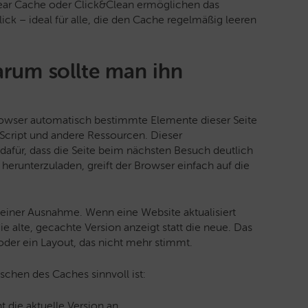
ear Cache oder Click&Clean ermöglichen das
ck – ideal für alle, die den Cache regelmäßig leeren
arum sollte man ihn
Browser automatisch bestimmte Elemente dieser Seite
aScript und andere Ressourcen. Dieser
afür, dass die Seite beim nächsten Besuch deutlich
r herunterzuladen, greift der Browser einfach auf die
t einer Ausnahme. Wenn eine Website aktualisiert
e alte, gecachte Version anzeigt statt die neue. Das
 oder ein Layout, das nicht mehr stimmt.
öschen des Caches sinnvoll ist:
t die aktuelle Version an