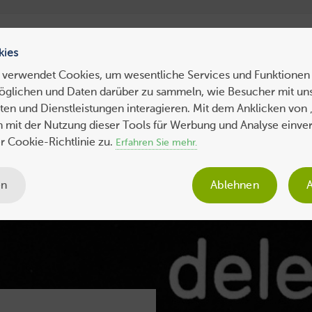
ress Hosting
WebHosting
WebServer
VPS
Dedicated 
kies
 verwendet Cookies, um wesentliche Services und Funktionen 
öglichen und Daten darüber zu sammeln, wie Besucher mit uns
ws
Tipps
Business
Sicherheit
SEO
Expertenbeiträge
en und Dienstleistungen interagieren. Mit dem Anklicken von 
ch mit der Nutzung dieser Tools für Werbung und Analyse einve
 Cookie-Richtlinie zu.
Erfahren Sie mehr.
en
Ablehnen
A