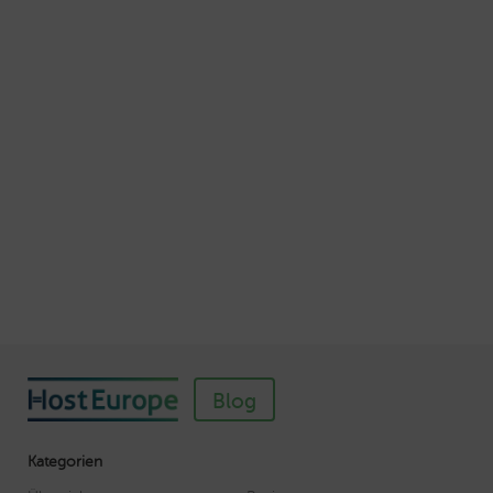
Schnellere Ladezeiten Ihrer Webseite mit
Browser-Caching
Veröffentlicht am Juli 5, 2016
Autor: Wolf-Dieter Fiege
So einfach richten Sie ein SSL-Zertifikat für
Webhosting-Produkte ein
Veröffentlicht am November 11, 2018
Autor: Wolf-Dieter Fiege
Blog
Kategorien