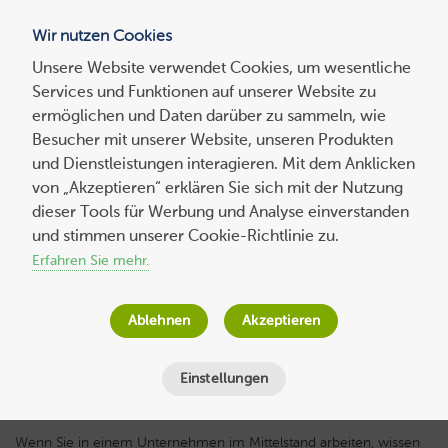
Wir nutzen Cookies
Blog
Unsere Website verwendet Cookies, um wesentliche
Services und Funktionen auf unserer Website zu
Suchen
ermöglichen und Daten darüber zu sammeln, wie
nach:
Besucher mit unserer Website, unseren Produkten
und Dienstleistungen interagieren. Mit dem Anklicken
von „Akzeptieren“ erklären Sie sich mit der Nutzung
dieser Tools für Werbung und Analyse einverstanden
Experten-
beitrag
6 Schritte zur erfolgreichen Digitalisierung
und stimmen unserer Cookie-Richtlinie zu.
Ihres mittelständischen Betriebs
Erfahren Sie mehr.
Maximilian Fischer
am
4. September 2023
Ablehnen
Akzeptieren
Lesezeit
6
Minuten
Einstellungen
Wenn Sie in einem Unternehmen im Mittelstand arbeiten, wissen