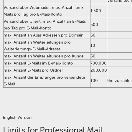
Versand tech
Versand über Webmailer: max. Anzahl an E-
1.500
Mails pro Tag pro E-Mail-Konto
Versand über Client: max. Anzahl an E-Mails
500
pro Tag pro E-Mail-Konto
max. Anzahl an Alias Adressen pro Domain
50
max. Anzahl an Weiterleitungen pro
10
Weiterleitungs-E-Mail-Adresse
max. Anzahl an Weiterleitungen pro Kunde
50
max. Anzahl E-Mails im E-Mail-Konto
700.000
max. Anzahl E-Mails pro Ordner
200.000
max. Anzahl der Empfänger pro versendete
100
Hierzu zähl
E-Mail
English Version:
Limits for Professional Mail