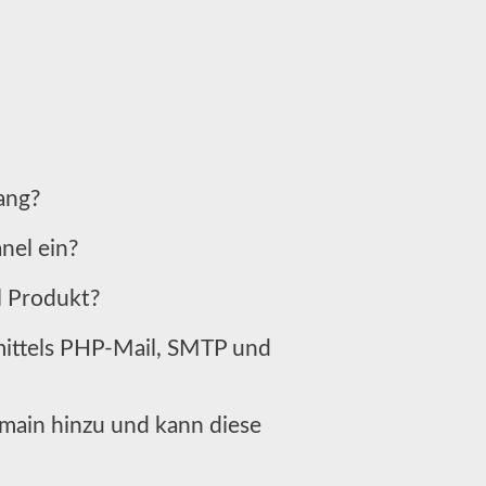
ang?
anel ein?
l Produkt?
 mittels PHP-Mail, SMTP und
main hinzu und kann diese