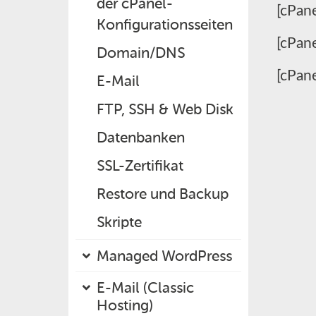
der cPanel-
[cPane
Konfigurationsseiten
[cPan
Domain/DNS
[cPane
E-Mail
FTP, SSH & Web Disk
Datenbanken
SSL-Zertifikat
Restore und Backup
Skripte
Managed WordPress
E-Mail (Classic
Hosting)