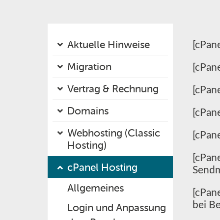
Aktuelle Hinweise
[cPan
Migration
[cPane
Vertrag & Rechnung
[cPan
Domains
[cPane
Webhosting (Classic
[cPan
Hosting)
[cPan
cPanel Hosting
Sendm
Allgemeines
[cPan
bei Be
Login und Anpassung