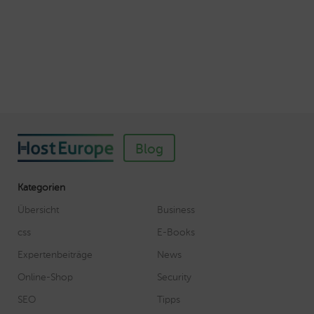
Webhosting-Produkte ein
Veröffentlicht am November 11, 2018
Autor: Wolf-Dieter Fiege
Blog
Kategorien
Übersicht
Business
css
E-Books
Expertenbeiträge
News
Online-Shop
Security
SEO
Tipps