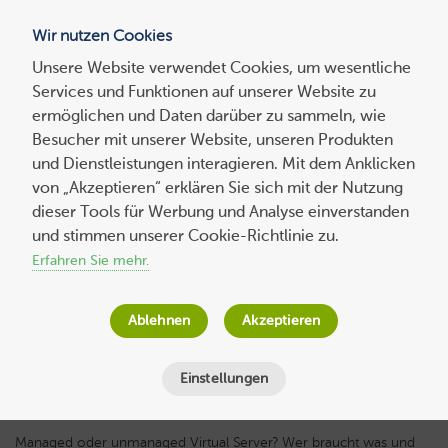
Wir nutzen Cookies
Blog
Unsere Website verwendet Cookies, um wesentliche
Services und Funktionen auf unserer Website zu
Suchen
ermöglichen und Daten darüber zu sammeln, wie
nach:
Besucher mit unserer Website, unseren Produkten
und Dienstleistungen interagieren. Mit dem Anklicken
von „Akzeptieren“ erklären Sie sich mit der Nutzung
dieser Tools für Werbung und Analyse einverstanden
vServer-Vergleich: Unterschiede zwischen
und stimmen unserer Cookie-Richtlinie zu.
managed und unmanaged Virtual Servern
Erfahren Sie mehr.
Wolf-Dieter Fiege
am
2. April 2024
Ablehnen
Akzeptieren
Lesezeit
2
Minuten
Einstellungen
Managed oder unmanaged Virtual Server? Wer braucht was und