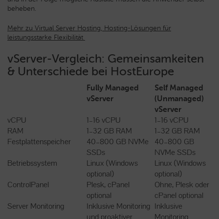
beheben.
Mehr zu Virtual Server Hosting, Hosting-Lösungen für
leistungsstarke Flexibilität
vServer-Vergleich: Gemeinsamkeiten
& Unterschiede bei HostEurope
Fully Managed
Self Managed
vServer
(Unmanaged)
vServer
vCPU
1–16 vCPU
1–16 vCPU
RAM
1–32 GB RAM
1–32 GB RAM
Festplattenspeicher
40–800 GB NVMe
40–800 GB
SSDs
NVMe SSDs
Betriebssystem
Linux (Windows
Linux (Windows
optional)
optional)
ControlPanel
Plesk, cPanel
Ohne, Plesk oder
optional
cPanel optional
Server Monitoring
Inklusive Monitoring
Inklusive
und proaktiver
Monitoring