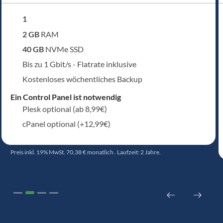
1
vCPU
2 GB
RAM
40 GB
NVMe SSD
Bis zu 1 Gbit/s - Flatrate inklusive
Kostenloses wöchentliches Backup
Ein Control Panel ist notwendig
Plesk optional (ab 8,99€)
cPanel optional (+12,99€)
Preis inkl. 19% MwSt. 70,38 € monatlich . Laufzeit: 2 Jahre.