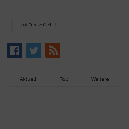
Host Europe GmbH
Aktuell
Top
Weitere
Wie Sie ein Let’s Encrypt Zertifikat
erstellen und in ein Webhosting-Produkt
einbinden
Veröffentlicht am Dezember 1, 2019
Autor: Wolf-Dieter Fiege