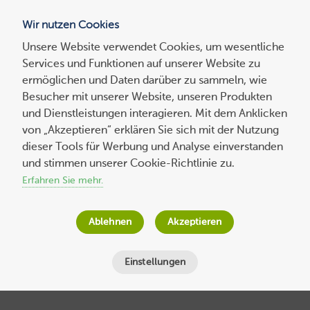
Wir nutzen Cookies
Blog
Unsere Website verwendet Cookies, um wesentliche
Services und Funktionen auf unserer Website zu
Suchen
ermöglichen und Daten darüber zu sammeln, wie
nach:
Besucher mit unserer Website, unseren Produkten
und Dienstleistungen interagieren. Mit dem Anklicken
von „Akzeptieren“ erklären Sie sich mit der Nutzung
dieser Tools für Werbung und Analyse einverstanden
So nutzen Sie die WordPress-Sidebar
und stimmen unserer Cookie-Richtlinie zu.
gezielt für mehr Conversions – Unsere
Erfahren Sie mehr.
Anleitung mit Video-Tutorial
Ablehnen
Akzeptieren
Host Europe
am
23. Mai 2022
Lesezeit
3
Minuten
Einstellungen