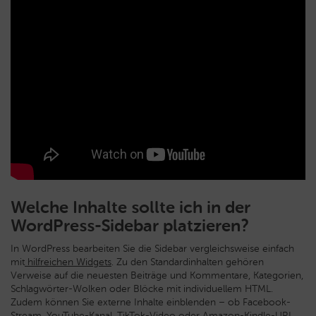
Welche Inhalte sollte ich in der
WordPress-Sidebar platzieren?
In WordPress bearbeiten Sie die Sidebar vergleichsweise einfach
mit
hilfreichen Widgets
. Zu den Standardinhalten gehören
Verweise auf die neuesten Beiträge und Kommentare, Kategorien,
Schlagwörter-Wolken oder Blöcke mit individuellem HTML.
Zudem können Sie externe Inhalte einblenden – ob Facebook-
Stream, YouTube-Kanal, TikTok-Video oder Amazon-Kindle-URL.