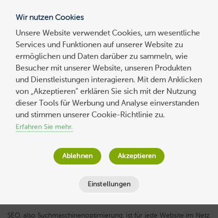
Wir nutzen Cookies
Blog
Unsere Website verwendet Cookies, um wesentliche
Services und Funktionen auf unserer Website zu
Suchen
ermöglichen und Daten darüber zu sammeln, wie
nach:
Besucher mit unserer Website, unseren Produkten
und Dienstleistungen interagieren. Mit dem Anklicken
von „Akzeptieren“ erklären Sie sich mit der Nutzung
dieser Tools für Werbung und Analyse einverstanden
SEO für Recruiter: Das sollten Sie
und stimmen unserer Cookie-Richtlinie zu.
beachten!
Erfahren Sie mehr.
Jana Behr
am
21. Februar 2017
Ablehnen
Akzeptieren
Lesezeit
5
Minuten
Einstellungen
SEO, also Suchmaschinenoptimierung, ist für jede Website im Netz