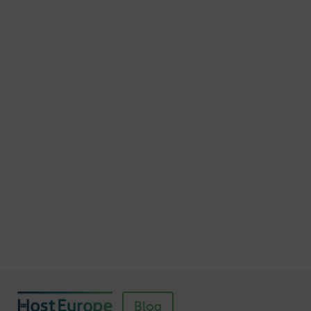
15 Möglichkeiten, die E-Mail-Adresse
geschützt darzustellen
Veröffentlicht am November 7, 2015
Autor: Thomas von Mengden
Schnellere Ladezeiten Ihrer Webseite mit
Browser-Caching
Veröffentlicht am Juli 5, 2016
Autor: Wolf-Dieter Fiege
So einfach richten Sie ein SSL-Zertifikat für
Webhosting-Produkte ein
Veröffentlicht am November 11, 2018
Autor: Wolf-Dieter Fiege
Blog