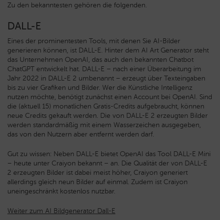
Zu den bekanntesten gehören die folgenden.
DALL-E
Eines der prominentesten Tools, mit denen Sie AI-Bilder
generieren können, ist DALL-E. Hinter dem AI Art Generator steht
das Unternehmen OpenAI, das auch den bekannten Chatbot
ChatGPT entwickelt hat. DALL-E – nach einer Überarbeitung im
Jahr 2022 in DALL-E 2 umbenannt – erzeugt über Texteingaben
bis zu vier Grafiken und Bilder. Wer die Künstliche Intelligenz
nutzen möchte, benötigt zunächst einen Account bei OpenAI. Sind
die (aktuell 15) monatlichen Gratis-Credits aufgebraucht, können
neue Credits gekauft werden. Die von DALL-E 2 erzeugten Bilder
werden standardmäßig mit einem Wasserzeichen ausgegeben,
das von den Nutzern aber entfernt werden darf.
Gut zu wissen: Neben DALL-E bietet OpenAI das Tool DALL-E Mini
– heute unter Craiyon bekannt – an. Die Qualität der von DALL-E
2 erzeugten Bilder ist dabei meist höher, Craiyon generiert
allerdings gleich neun Bilder auf einmal. Zudem ist Craiyon
uneingeschränkt kostenlos nutzbar.
Weiter zum AI Bildgenerator Dall-E