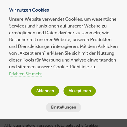
Wir nutzen Cookies
Blog
Unsere Website verwendet Cookies, um wesentliche
Services und Funktionen auf unserer Website zu
Suchen
ermöglichen und Daten darüber zu sammeln, wie
nach:
Besucher mit unserer Website, unseren Produkten
und Dienstleistungen interagieren. Mit dem Anklicken
von „Akzeptieren“ erklären Sie sich mit der Nutzung
dieser Tools für Werbung und Analyse einverstanden
DALL-E, Midjourney und Co: Wie Sie AI
und stimmen unserer Cookie-Richtlinie zu.
Bilder generieren
Erfahren Sie mehr.
Host Europe
am
19. Februar 2024
Ablehnen
Akzeptieren
Lesezeit
3
Minuten
Einstellungen
AI Bildgeneratoren erzeugen fotorealistische Grafiken,