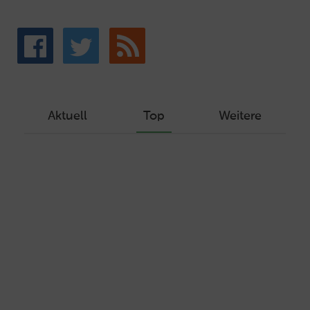
Aktuell
Top
Weitere
Wie Sie ein Let’s Encrypt Zertifikat
erstellen und in ein Webhosting-Produkt
einbinden
Veröffentlicht am Dezember 1, 2019
Autor: Wolf-Dieter Fiege
Machen Sie Ihre Webseite bereit für
HTTP/2 – HTTP/2.0 mit Ubuntu und Plesk
Veröffentlicht am Juli 19, 2017
Autor: Wolf-Dieter Fiege