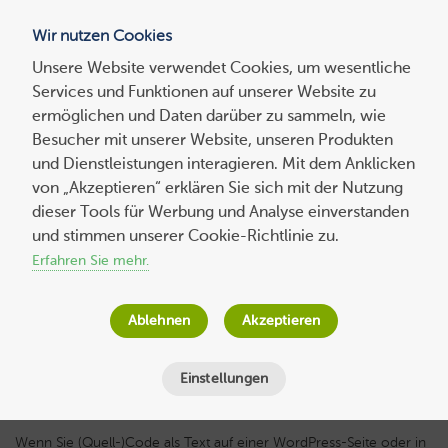
Wir nutzen Cookies
Blog
Unsere Website verwendet Cookies, um wesentliche
Services und Funktionen auf unserer Website zu
Suchen
ermöglichen und Daten darüber zu sammeln, wie
nach:
Besucher mit unserer Website, unseren Produkten
und Dienstleistungen interagieren. Mit dem Anklicken
von „Akzeptieren“ erklären Sie sich mit der Nutzung
dieser Tools für Werbung und Analyse einverstanden
So können Sie Codeblocks in WordPress
und stimmen unserer Cookie-Richtlinie zu.
einbinden
Erfahren Sie mehr.
Host Europe
am
14. März 2024
Ablehnen
Akzeptieren
Lesezeit
4
Minuten
Einstellungen
Wenn Sie (Quell-)Code als Text auf einer WordPress-Seite oder in