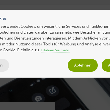
ress Hosting
WebHosting
WebServer
VPS
Dedicated 
kies
 verwendet Cookies, um wesentliche Services und Funktionen 
öglichen und Daten darüber zu sammeln, wie Besucher mit uns
ws
Tipps
Business
Sicherheit
SEO
Expertenbeiträge
en und Dienstleistungen interagieren. Mit dem Anklicken von 
ch mit der Nutzung dieser Tools für Werbung und Analyse einve
 Cookie-Richtlinie zu.
Erfahren Sie mehr.
en
Ablehnen
A