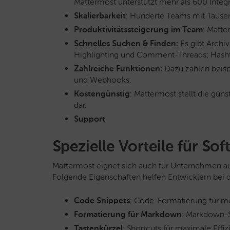
Mattermost unterstützt mehr als 600 Integ
Skalierbarkeit
: Hunderte Teams mit Tause
Produktivitätssteigerung im Team
: Matte
Schnelles Suchen & Finden:
Es gibt Archi
Highlighting und Comment-Threads; Hash
Zahlreiche Funktionen:
Dazu zählen beispi
und Webhooks.
Kostengünstig
: Mattermost stellt die gün
dar.
Support
Spezielle Vorteile für So
Mattermost eignet sich auch für Unternehmen a
Folgende Eigenschaften helfen Entwicklern bei 
Code Snippets
: Code-Formatierung für m
Formatierung für Markdown
: Markdown-S
Tastenkürzel
: Shortcuts für maximale Effiz