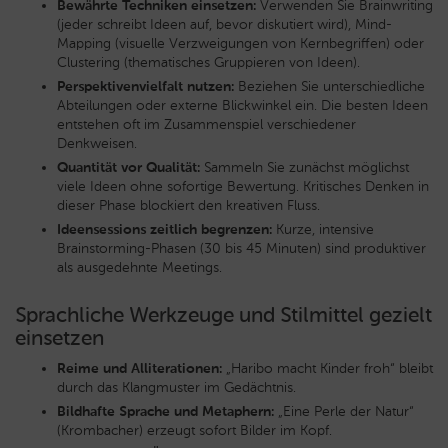
Bewährte Techniken einsetzen:
Verwenden Sie Brainwriting
(jeder schreibt Ideen auf, bevor diskutiert wird), Mind-
Mapping (visuelle Verzweigungen von Kernbegriffen) oder
Clustering (thematisches Gruppieren von Ideen).
Perspektivenvielfalt nutzen:
Beziehen Sie unterschiedliche
Abteilungen oder externe Blickwinkel ein. Die besten Ideen
entstehen oft im Zusammenspiel verschiedener
Denkweisen.
Quantität vor Qualität:
Sammeln Sie zunächst möglichst
viele Ideen ohne sofortige Bewertung. Kritisches Denken in
dieser Phase blockiert den kreativen Fluss.
Ideensessions zeitlich begrenzen:
Kurze, intensive
Brainstorming-Phasen (30 bis 45 Minuten) sind produktiver
als ausgedehnte Meetings.
Sprachliche Werkzeuge und Stilmittel gezielt
einsetzen
Reime und Alliterationen:
„Haribo macht Kinder froh“ bleibt
durch das Klangmuster im Gedächtnis.
Bildhafte Sprache und Metaphern:
„Eine Perle der Natur“
(Krombacher) erzeugt sofort Bilder im Kopf.