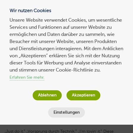
Wir nutzen Cookies
Blog
Unsere Website verwendet Cookies, um wesentliche
Services und Funktionen auf unserer Website zu
Suchen
ermöglichen und Daten darüber zu sammeln, wie
nach:
Besucher mit unserer Website, unseren Produkten
und Dienstleistungen interagieren. Mit dem Anklicken
von „Akzeptieren“ erklären Sie sich mit der Nutzung
dieser Tools für Werbung und Analyse einverstanden
Wie Sie kreative Slogans und starke
und stimmen unserer Cookie-Richtlinie zu.
Markenbotschaften entwickeln
Erfahren Sie mehr.
Host Europe
am
4. November 2025
Ablehnen
Akzeptieren
Lesezeit
4
Minuten
Einstellungen
„Just do it.‟ „Vorsprung durch Technik.‟ „I’m lovin‘ it.‟ Diese