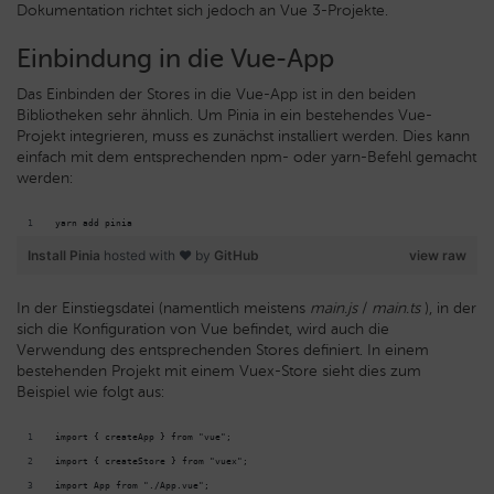
Dokumentation richtet sich jedoch an Vue 3-Projekte.
Einbindung in die Vue-App
Das Einbinden der Stores in die Vue-App ist in den beiden
Bibliotheken sehr ähnlich. Um Pinia in ein bestehendes Vue-
Projekt integrieren, muss es zunächst installiert werden. Dies kann
einfach mit dem entsprechenden npm- oder yarn-Befehl gemacht
werden:
yarn add pinia
Install Pinia
hosted with ❤ by
GitHub
view raw
In der Einstiegsdatei (namentlich meistens
main.js
/
main.ts
), in der
sich die Konfiguration von Vue befindet, wird auch die
Verwendung des entsprechenden Stores definiert. In einem
bestehenden Projekt mit einem Vuex-Store sieht dies zum
Beispiel wie folgt aus:
import { createApp } from "vue";
import { createStore } from "vuex";
import App from "./App.vue";