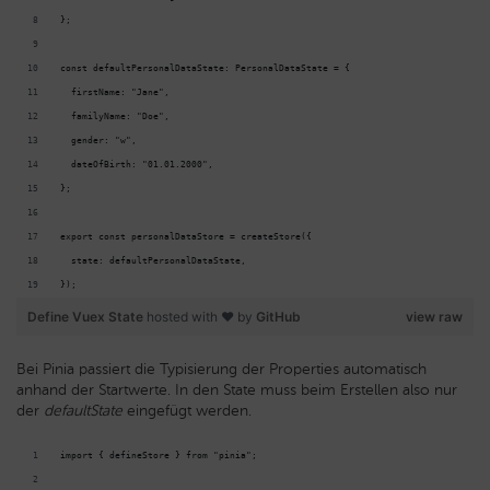
};
const defaultPersonalDataState: PersonalDataState = {
  firstName: "Jane",
  familyName: "Doe",
  gender: "w",
  dateOfBirth: "01.01.2000",
};
export const personalDataStore = createStore({
  state: defaultPersonalDataState,
});
Define Vuex State
hosted with ❤ by
GitHub
view raw
Bei Pinia passiert die Typisierung der Properties automatisch
anhand der Startwerte. In den State muss beim Erstellen also nur
der
defaultState
eingefügt werden.
import { defineStore } from "pinia";