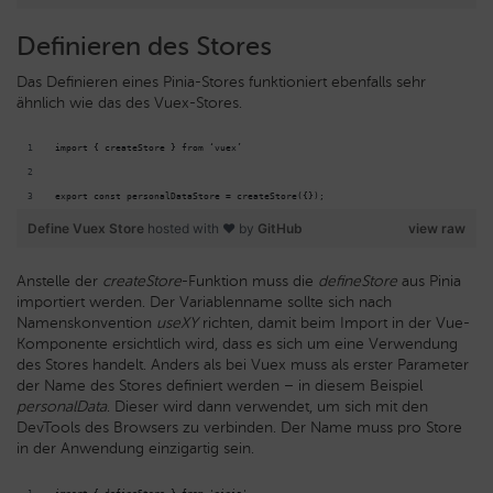
Definieren des Stores
Das Definieren eines Pinia-Stores funktioniert ebenfalls sehr
ähnlich wie das des Vuex-Stores.
import { createStore } from ‘vuex’
export const personalDataStore = createStore({});
Define Vuex Store
hosted with ❤ by
GitHub
view raw
Anstelle der
createStore
-Funktion muss die
defineStore
aus Pinia
importiert werden. Der Variablenname sollte sich nach
Namenskonvention
useXY
richten, damit beim Import in der Vue-
Komponente ersichtlich wird, dass es sich um eine Verwendung
des Stores handelt. Anders als bei Vuex muss als erster Parameter
der Name des Stores definiert werden – in diesem Beispiel
personalData
. Dieser wird dann verwendet, um sich mit den
DevTools des Browsers zu verbinden. Der Name muss pro Store
in der Anwendung einzigartig sein.