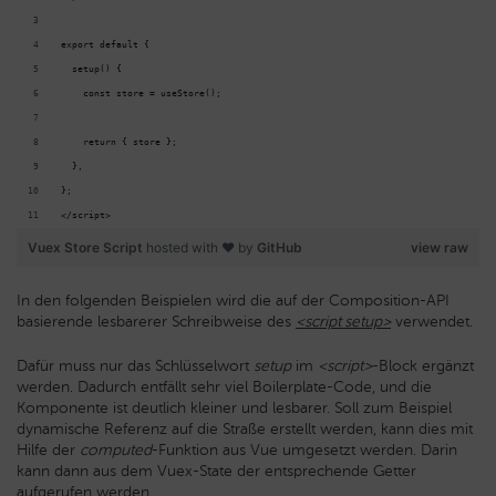
export default {
  setup() {
    const store = useStore();
    return { store };
  },
};
</script>
Vuex Store Script
hosted with ❤ by
GitHub
view raw
In den folgenden Beispielen wird die auf der Composition-API
basierende lesbarerer Schreibweise des
<script setup>
verwendet.
Dafür muss nur das Schlüsselwort
setup
im
<script>
-Block ergänzt
werden. Dadurch entfällt sehr viel Boilerplate-Code, und die
Komponente ist deutlich kleiner und lesbarer. Soll zum Beispiel
dynamische Referenz auf die Straße erstellt werden, kann dies mit
Hilfe der
computed
-Funktion aus Vue umgesetzt werden. Darin
kann dann aus dem Vuex-State der entsprechende Getter
aufgerufen werden.