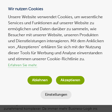
Wir nutzen Cookies
Blog
Unsere Website verwendet Cookies, um wesentliche
Services und Funktionen auf unserer Website zu
Suchen
ermöglichen und Daten darüber zu sammeln, wie
nach:
Besucher mit unserer Website, unseren Produkten
und Dienstleistungen interagieren. Mit dem Anklicken
von „Akzeptieren“ erklären Sie sich mit der Nutzung
dieser Tools für Werbung und Analyse einverstanden
Experten-
beitrag
Vuex vs. Pinia: Ein direkter Vergleich
und stimmen unserer Cookie-Richtlinie zu.
Erfahren Sie mehr.
Lisa Messerli
am
16. November 2022
Lesezeit
7
Minuten
Ablehnen
Akzeptieren
Einstellungen
Seit einigen Jahren werden die Ansprüche an Websites
zunehmend komplexer. Da immer mehr Business-Logik ins