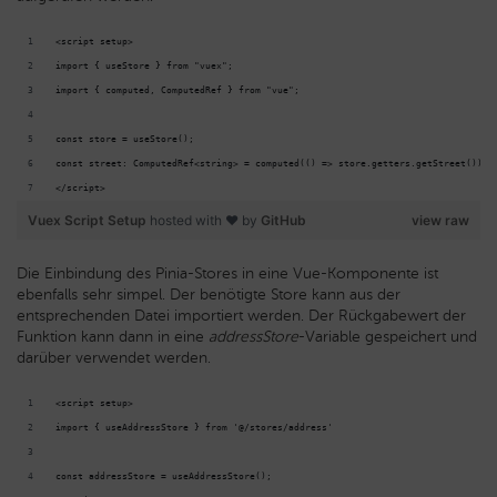
<script setup>
import { useStore } from "vuex";
import { computed, ComputedRef } from "vue";
const store = useStore();
const street: ComputedRef<string> = computed(() => store.getters.getStreet());
</script>
Vuex Script Setup
hosted with ❤ by
GitHub
view raw
Die Einbindung des Pinia-Stores in eine Vue-Komponente ist
ebenfalls sehr simpel. Der benötigte Store kann aus der
entsprechenden Datei importiert werden. Der Rückgabewert der
Funktion kann dann in eine
addressStore
-Variable gespeichert und
darüber verwendet werden.
<script setup>
import { useAddressStore } from '@/stores/address'
const addressStore = useAddressStore();