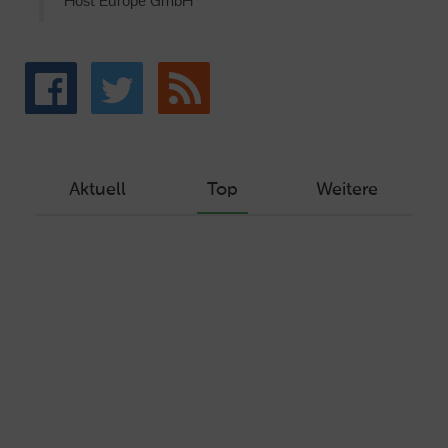
Host Europe GmbH
Aktuell
Top
Weitere
Wie Sie ein Let’s Encrypt Zertifikat
erstellen und in ein Webhosting-Produkt
einbinden
Veröffentlicht am Dezember 1, 2019
Autor: Wolf-Dieter Fiege
Machen Sie Ihre Webseite bereit für
HTTP/2 – HTTP/2.0 mit Ubuntu und Plesk
Veröffentlicht am Juli 19, 2017
Autor: Wolf-Dieter Fiege