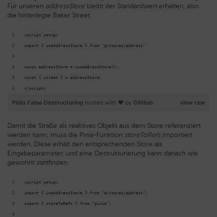
Für unseren
addressStore
bleibt der Standardwert erhalten, also
die hinterlegte Baker Street.
<script setup>
import { useAddressStore } from '@/stores/address'
const addressStore = useAddressStore();
const { street } = addressStore;
</script>
Pinia False Destructuring
hosted with ❤ by
GitHub
view raw
Damit die Straße als reaktives Objekt aus dem Store referenziert
werden kann, muss die Pinia-Funktion
storeToRefs
importiert
werden. Diese erhält den entsprechenden Store als
Eingabeparameter, und eine Destrukturierung kann danach wie
gewohnt stattfinden.
<script setup>
import { useAddressStore } from "@/stores/address";
import { storeToRefs } from "pinia";