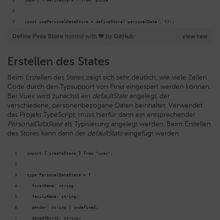
import { defineStore } from 'pinia'
const usePersonalDataStore = defineStore('personalData', {});
Define Pinia Store
hosted with ❤ by
GitHub
view raw
Erstellen des States
Beim Erstellen des States zeigt sich sehr deutlich, wie viele Zeilen
Code durch den Typsupport von Pinia eingespart werden können.
Bei Vuex wird zunächst ein
defaultState
angelegt, der
verschiedene, personenbezogene Daten beinhaltet. Verwendet
das Projekt TypeScript, muss hierfür dann ein entsprechender
PersonalDataState
als Typisierung angelegt werden. Beim Erstellen
des Stores kann dann der
defaultState
eingefügt werden.
import { createStore } from "vuex";
type PersonalDataState = {
  firstName: string;
  familyName: string;
  gender: string | undefined;
  dateOfBirth: string;