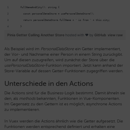
    fullNameAndCity(): string {
      const personalDataStore = usePersonalDataStore();
      return personalDataStore.fullName + ' is from ' + this.city;
    }
Pinia Getter Calling Another Store
hosted with ❤ by
GitHub
view raw
Als Beispiel wird im
PersonalDataStore
ein Getter implementiert,
der Vor- und Nachname einer Person in einem String zurückgibt.
Um auf diesen zuzugreifen, wird zunächst der Store über die
usePersonalDataStore
-Funktion importiert. Jetzt kann anhand der
Store-Variable auf dessen Getter-Funktionen zugegriffen werden.
Unterschiede in den Actions
Die Actions sind für die Business-Logik bestimmt. Damit ähneln sie
den, als
methods
bekannten, Funktionen in Vue-Komponenten.
Im Gegensatz zu den Gettern ist es möglich, asynchrone Actions
zu implementieren.
In Vuex werden die Actions ähnlich wie die Getter aufgesetzt. Die
Funktionen werden entsprechend definiert und erhalten eine