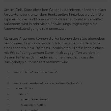
Um im Pinia-Store dieselben
Getter
zu definieren, können einfach
Arrow-Functions unter dem Punkt
getters
hinterlegt werden. Die
Typisierung der Funktionen wird auch hier automatisch ermittelt.
Außerdem wird in sehr vielen Entwicklungsumgebungen die
Autovervollständigung direkt unterstützt.
Als erstes Argument können die Funktionen den
state
übergeben
bekommen. Es ist auch möglich, Informationen aus dem State
eines anderen Pinia-Stores zu kombinieren. Hierfür kann einfach
mit
this
auf den gesamten Store-Inhalt zugegriffen werden. In
diesem Fall ist es dann leider nicht mehr möglich, dass der
Rückgabetyp automatisiert bestimmt wird.
import { defineStore } from "pinia";
export const useAddressStore = defineStore("address", {
  state: () => {
    return {
      street: "Baker Street",
      housenumber: "221b",
      city: "London",