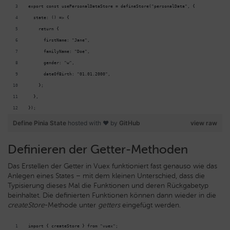
export const usePersonalDataStore = defineStore("personalData", {
  state: () => {
    return {
      firstName: "Jane",
      familyName: "Doe",
      gender: "w",
      dateOfBirth: "01.01.2000",
    };
  },
});
Define Pinia State
hosted with ❤ by
GitHub
view raw
Definieren der Getter-Methoden
Das Erstellen der Getter in Vuex funktioniert fast genauso wie das
Anlegen eines States – mit dem kleinen Unterschied, dass die
Typisierung dieses Mal die Funktionen und deren Rückgabetyp
beinhaltet. Die definierten Funktionen können dann wieder in die
createStore
-Methode unter
getters
eingefügt werden.
import { createStore } from "vuex";