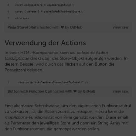
const addressStore = useAddressStore();
const { street } = storeToRefs(addressStore);
</script>
Pinia StoreToRefs
hosted with ❤ by
GitHub
view raw
Verwendung der Actions
In einer HTML-Komponente kann die definierte Action
loadZipCode
direkt über das Store-Objekt aufgerufen werden. In
diesem Beispiel wird durch das Klicken auf den Button die
Postleitzahl geladen.
  <button @click="addressStore.loadZipCode()" />
Button with Function Call
hosted with ❤ by
GitHub
view raw
Eine alternative Schreibweise, um den eigentlichen Funktionsaufruf
zu verkürzen, ist, die Action zuerst zu mappen. Hierzu kann die
mapActions
-Funktionalität von Pinia genutzt werden. Diese erhält
als Parameter den jeweiligen Store und dann ein String-Array mit
den Funktionsnamen, die gemappt werden sollen.