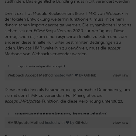
stattfinden
. Das eigentliche Bundling muss nicht verändert werden.
Damit das Hot Module Replacement (kurz HMR) von Webpack in
der lokalen Entwicklung weiterhin funktioniert, muss mit einem
dynamischen Import
gearbeitet werden. Die dynamischen Imports
stehen seit der ECMAScript Version 2020 zur Verfügung. Diese
ermöglichen es, zum einen asynchron Inhalte zu laden und zum
anderen diese Inhalte nur unter bestimmten Bedingungen zu
laden. Um das HMR weiterhin zu gewähren, muss die
accept
-
Methode von Webpack verwendet werden.
  import.meta.webpackHot.accept()
Webpack Accept Method
hosted with ❤ by
GitHub
view raw
Diese erhält dann als Parameter die gewünschte Dependency, um
sie mit dem HMR zu verbinden. Für Pinia gibt es die
acceptHMRUpdate
-Funktion, die diese Verbindung unterstützt.
acceptHMRUpdate(usePersonalDataStore, import.meta.webpackHot)
HMRUpdate Method
hosted with ❤ by
GitHub
view raw