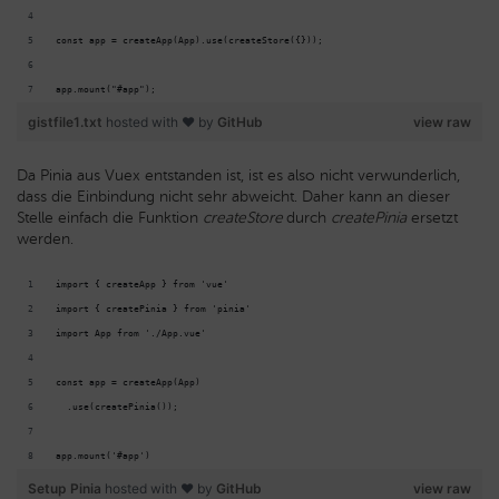
const app = createApp(App).use(createStore({}));
app.mount("#app");
gistfile1.txt
hosted with ❤ by
GitHub
view raw
Da Pinia aus Vuex entstanden ist, ist es also nicht verwunderlich,
dass die Einbindung nicht sehr abweicht. Daher kann an dieser
Stelle einfach die Funktion
createStore
durch
createPinia
ersetzt
werden.
import { createApp } from 'vue'
import { createPinia } from 'pinia'
import App from './App.vue'
const app = createApp(App)
  .use(createPinia());
app.mount('#app')
Setup Pinia
hosted with ❤ by
GitHub
view raw