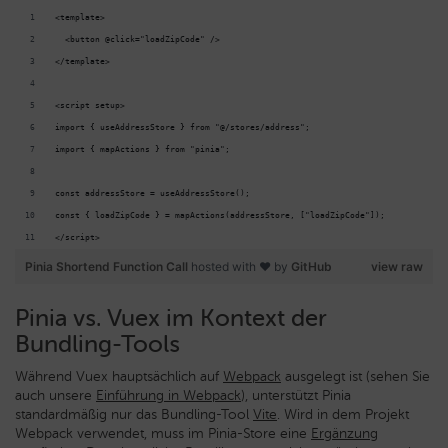
<template>
  <button @click="loadZipCode" />
</template>
<script setup>
import { useAddressStore } from "@/stores/address";
import { mapActions } from "pinia";
const addressStore = useAddressStore();
const { loadZipCode } = mapActions(addressStore, ["loadZipCode"]);
</script>
Pinia Shortend Function Call
hosted with ❤ by
GitHub
view raw
Pinia vs. Vuex im Kontext der
Bundling-Tools
Während Vuex hauptsächlich auf
Webpack
ausgelegt ist (sehen Sie
auch unsere
Einführung in Webpack
), unterstützt Pinia
standardmäßig nur das Bundling-Tool
Vite
. Wird in dem Projekt
Webpack verwendet, muss im Pinia-Store eine
Ergänzung