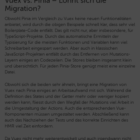
Vuex vs. Pinia – Lohnt sich die
Migration?
Obwohl Pinia im Vergleich zu Vuex keine neuen Funktionalitäten
anbietet, wird durch die obigen Beispiele schnell klar, dass sehr viel
Boilerplate-Code entfällt. Das gilt nicht nur, aber insbesondere, für
TypeScript-Projekte. Durch das automatische Ermitteln der
Typisierung für die meisten Funktionen und Variablen kann viel
Schreibarbeit eingespart werden. Aber auch in klassischen
JavaScript-Projekten entfällt durch das Entfernen von Mutations-
Layern einiges an Codezeilen. Die Stores bleiben insgesamt klein
und übersichtlich. Für jeden Pinia-Store genügt meist eine einzelne
Datei.
Obwohl sich die beiden sehr ähneln, bringt eine Migration von
Vuex nach Pinia einiges an Arbeitsaufwand mit sich. Während die
Definition des States und der Getter mehr oder weniger kopiert
werden kann, fliesst durch den Wegfall der Mutations viel Arbeit in
die Umgestaltung der Actions. Auch die entsprechenden Vue-
Komponenten müssen umgestaltet werden. Abschließend kann
auch das Nachziehen der Tests und das korrekte Einrichten des
HMR viel Zeit einfordern.
Da Vuex nicht mehr weiterentwickelt und auch irgendwann nicht