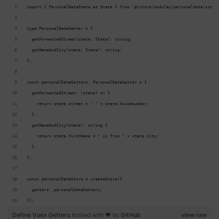
import { PersonalDataState as State } from "@/store/modules/personaldata/state
type PersonalDataGetter = {
  getFormattedStreet(state: State): string;
  getNameAndCity(state: State): string;
};
const personalDataGetters: PersonalDataGetter = {
  getFormattedStreet: (state) => {
    return state.street + " " + state.housenumber;
  },
  getNameAndCity(state): string {
    return state.firstName + " is from " + state.city;
  },
};
const personalDataStore = createStore({
  getters: personalDataGetters,
});
Define Vuex Getters
hosted with ❤ by
GitHub
view raw