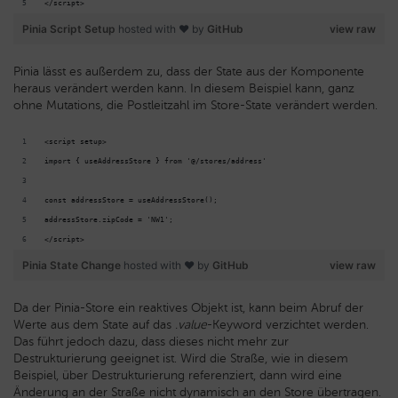
</script>
Pinia Script Setup
hosted with ❤ by
GitHub
view raw
Pinia lässt es außerdem zu, dass der State aus der Komponente
heraus verändert werden kann. In diesem Beispiel kann, ganz
ohne Mutations, die Postleitzahl im Store-State verändert werden.
<script setup>
import { useAddressStore } from '@/stores/address'
const addressStore = useAddressStore();
addressStore.zipCode = 'NW1';
</script>
Pinia State Change
hosted with ❤ by
GitHub
view raw
Da der Pinia-Store ein reaktives Objekt ist, kann beim Abruf der
Werte aus dem State auf das
.value
-Keyword verzichtet werden.
Das führt jedoch dazu, dass dieses nicht mehr zur
Destrukturierung geeignet ist. Wird die Straße, wie in diesem
Beispiel, über Destrukturierung referenziert, dann wird eine
Änderung an der Straße nicht dynamisch an den Store übertragen.