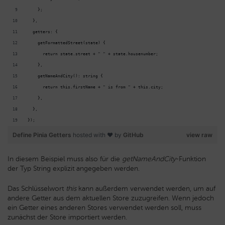
    };
  },
  getters: {
    getFormattedStreet(state) {
      return state.street + " " + state.housenumber;
    },
    getNameAndCity(): string {
      return this.firstName + " is from " + this.city;
    },
  },
});
Define Pinia Getters
hosted with ❤ by
GitHub
view raw
In diesem Beispiel muss also für die
getNameAndCity
-Funktion
der Typ String explizit angegeben werden.
Das Schlüsselwort
this
kann außerdem verwendet werden, um auf
andere Getter aus dem aktuellen Store zuzugreifen. Wenn jedoch
ein Getter eines anderen Stores verwendet werden soll, muss
zunächst der Store importiert werden.