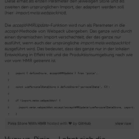
Diese erhält als ersten Parameter den jeweiligen Store und als
zweiten den ursprünglichen Import, der adaptiert werden soll
(hier:
import.meta.webpackHot
).
Die
acceptHMRUpdate
-Funktion wird nun als Parameter in die
accept
-Methode von Webpack übergeben. Das ganze wird durch
einen dynamischen Import verschachtelt, der das ganze nur
ausführt, wenn auch der ursprüngliche
import.meta.webpackHot
ausgeführt wird. Das bedeutet, dass das ganze nur in der lokalen
Entwicklung in Effekt tritt und die Produktionsumgebung nach wie
vor vom HMR getrennt ist.
import { defineStore, acceptHMRUpdate } from "pinia";
const usePersonalDataStore = defineStore("personalData", {});
if (import.meta.webpackHot) {
  import.meta.webpackHot.accept(acceptHMRUpdate(usePersonalDataStore, import.me
}
Pinia Store With HMR
hosted with ❤ by
GitHub
view raw