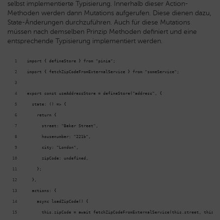
selbst implementierte Typisierung. Innerhalb dieser Action-
Methoden werden dann Mutations aufgerufen. Diese dienen dazu,
State-Änderungen durchzuführen. Auch für diese Mutations
müssen nach demselben Prinzip Methoden definiert und eine
entsprechende Typisierung implementiert werden.
import { defineStore } from "pinia";
import { fetchZipCodeFromExternalService } from "someService";
export const useAddressStore = defineStore("address", {
  state: () => {
    return {
      street: "Baker Street",
      housenumber: "221b",
      city: "London",
      zipCode: undefined,
    };
  },
  actions: {
    async loadZipCode() {
      this.zipCode = await fetchZipCodeFromExternalService(this.street, this.c