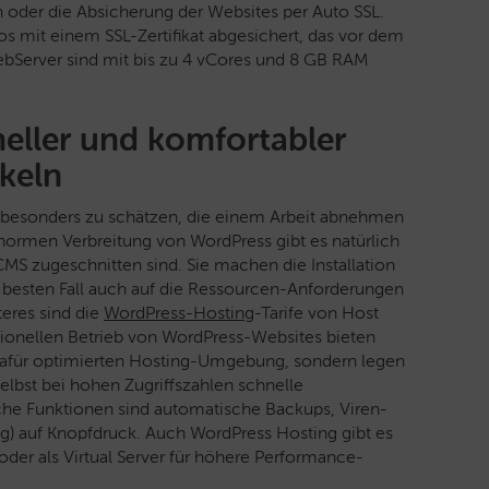
der die Absicherung der Websites per Auto SSL.
s mit einem SSL-Zertifikat abgesichert, das vor dem
ebServer sind mit bis zu 4 vCores und 8 GB RAM
eller und komfortabler
keln
 besonders zu schätzen, die einem Arbeit abnehmen
ormen Verbreitung von WordPress gibt es natürlich
CMS zugeschnitten sind. Sie machen die Installation
 besten Fall auch auf die Ressourcen-Anforderungen
teres sind die
WordPress-Hosting
-Tarife von Host
ionellen Betrieb von WordPress-Websites bieten
er dafür optimierten Hosting-Umgebung, sondern legen
lbst bei hohen Zugriffszahlen schnelle
iche Funktionen sind automatische Backups, Viren-
) auf Knopfdruck. Auch WordPress Hosting gibt es
er als Virtual Server für höhere Performance-