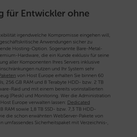
g für Entwickler ohne
xibilität irgendwelche Kompromisse eingehen will,
 geschäftskritische Anwendungen sicher zu
assende Hosting-Option. Sogenannte Bare-Metal-
Premium-Hardware, die ein Kunde exklusiv für seine
ung aller Komponenten Ihres Servers inklusive
Einschränkungen nutzen und Ihr System sehr
Paketen
von Host Europe erhalten Sie binnen 60
PUs, 256 GB RAM und 8 Terabyte HDD- bzw. 2 TB
re-Raid und mit einem bereits vorinstallierten
eug (Plesk) und Monitoring. Wer die Administration
 Host Europe verwalten lassen:
Dedicated
GB RAM sowie 1,8 TB SSD- bzw. 7,3 TB HDD-
 wie die schon erwähnten WebServer-Pakete von
in umfassendes Sicherheitspaket mit Verzeichnis-,