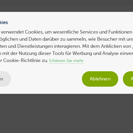
ress Hosting
WebHosting
WebServer
VPS
Dedicated 
kies
 verwendet Cookies, um wesentliche Services und Funktionen 
öglichen und Daten darüber zu sammeln, wie Besucher mit uns
ws
Tipps
Business
Sicherheit
SEO
Expertenbeiträge
en und Dienstleistungen interagieren. Mit dem Anklicken von 
ch mit der Nutzung dieser Tools für Werbung und Analyse einve
 Cookie-Richtlinie zu.
Erfahren Sie mehr.
en
Ablehnen
A