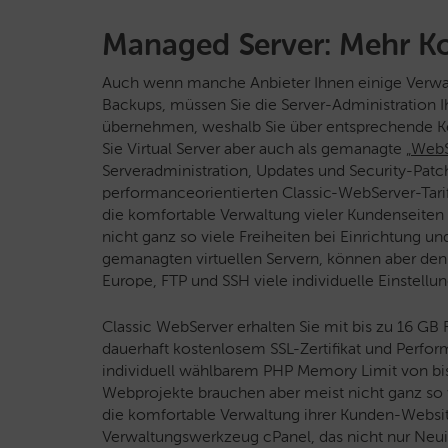
Managed Server: Mehr Ko
Auch wenn manche Anbieter Ihnen einige Verwa
Backups, müssen Sie die Server-Administration Ih
übernehmen, weshalb Sie über entsprechende Ken
Sie Virtual Server aber auch als gemanagte „
WebS
Serveradministration, Updates und Security-Pat
performanceorientierten Classic-WebServer-Tar
die komfortable Verwaltung vieler Kundenseiten
nicht ganz so viele Freiheiten bei Einrichtung un
gemanagten virtuellen Servern, können aber de
Europe, FTP und SSH viele individuelle Einstell
Classic WebServer erhalten Sie mit bis zu 16 
dauerhaft kostenlosem SSL-Zertifikat und Perf
individuell wählbarem PHP Memory Limit von bis
Webprojekte brauchen aber meist nicht ganz so v
die komfortable Verwaltung ihrer Kunden-Websit
Verwaltungswerkzeug cPanel, das nicht nur Neuin