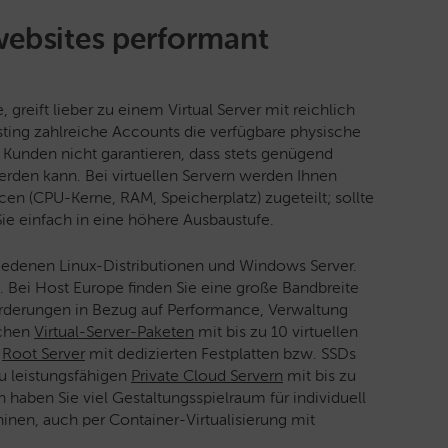
websites performant
eift lieber zu einem Virtual Server mit reichlich
sting zahlreiche Accounts die verfügbare physische
 Kunden nicht garantieren, dass stets genügend
den kann. Bei virtuellen Servern werden Ihnen
en (CPU-Kerne, RAM, Speicherplatz) zugeteilt; sollte
ie einfach in eine höhere Ausbaustufe.
chiedenen Linux-Distributionen und Windows Server.
 Bei Host Europe finden Sie eine große Bandbreite
forderungen in Bezug auf Performance, Verwaltung
schen
Virtual-Server-Paketen
mit bis zu 10 virtuellen
r
Root Server
mit dedizierten Festplatten bzw. SSDs
zu leistungsfähigen
Private Cloud Servern
mit bis zu
aben Sie viel Gestaltungsspielraum für individuell
chinen, auch per Container-Virtualisierung mit