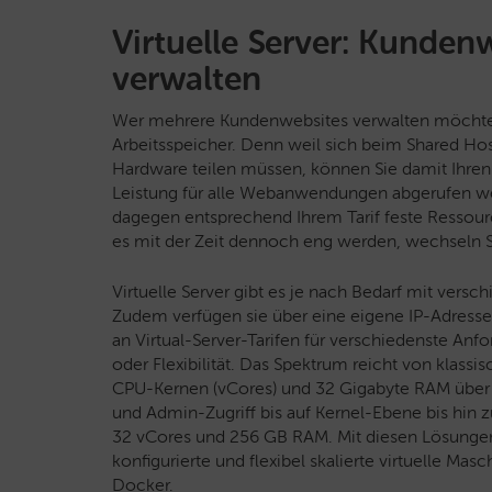
Virtuelle Server: Kunden
verwalten
Wer mehrere Kundenwebsites verwalten möchte, gr
Arbeitsspeicher. Denn weil sich beim Shared Ho
Hardware teilen müssen, können Sie damit Ihren
Leistung für alle Webanwendungen abgerufen wer
dagegen entsprechend Ihrem Tarif feste Ressourc
es mit der Zeit dennoch eng werden, wechseln S
Virtuelle Server gibt es je nach Bedarf mit vers
Zudem verfügen sie über eine eigene IP-Adresse.
an Virtual-Server-Tarifen für verschiedenste An
oder Flexibilität. Das Spektrum reicht von klassi
CPU-Kernen (vCores) und 32 Gigabyte RAM übe
und Admin-Zugriff bis auf Kernel-Ebene bis hin 
32 vCores und 256 GB RAM. Mit diesen Lösungen h
konfigurierte und flexibel skalierte virtuelle Mas
Docker.