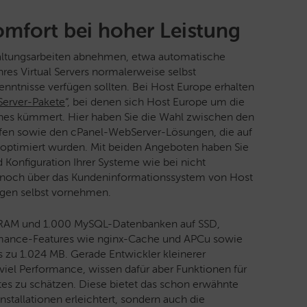
mfort bei hoher Leistung
ltungsarbeiten abnehmen, etwa automatische
res Virtual Servers normalerweise selbst
ntnisse verfügen sollten. Bei Host Europe erhalten
erver-Pakete
“, bei denen sich Host Europe um die
ches kümmert. Hier haben Sie die Wahl zwischen den
ifen sowie den cPanel-WebServer-Lösungen, die auf
 optimiert wurden. Mit beiden Angeboten haben Sie
d Konfiguration Ihrer Systeme wie bei nicht
nnoch über das Kundeninformationssystem von Host
ungen selbst vornehmen.
GB RAM und 1.000 MySQL-Datenbanken auf SSD,
ormance-Features wie nginx-Cache und APCu sowie
 zu 1.024 MB. Gerade Entwickler kleinerer
iel Performance, wissen dafür aber Funktionen für
es zu schätzen. Diese bietet das schon erwähnte
stallationen erleichtert, sondern auch die