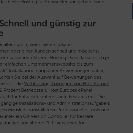
as beste Hosting für Entwickler und geben Ihnen
Schnell und günstig zur
e
 allem dann, wenn Sie ein lokales
hmen oder einen Kunden schnell und möglichst
einem passenden Shared-Hosting-Paket lassen sich je
n der einfachen Unternehmenswebsite bis zum
ick“-Installationen populärer Anwendungen dabei,
Achten Sie bei der Auswahl auf Bewertungen des
arkeit – die
Webhosting-Lösungen von Host Europe
9 Prozent Betriebszeit. Host Europes
cPanel
auch für Entwickler interessante Features mit. Die
gängige Installations- und Administrationsaufgaben;
en Mausklicks installieren. Professionelle Tools und
unter ein Git Version Controller für bessere
ktuellen und älteren PHP-Versionen für