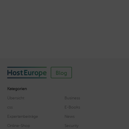
So einfach richten Sie ein SSL-Zertifikat für
Webhosting-Produkte ein
Veröffentlicht am November 11, 2018
Autor: Wolf-Dieter Fiege
Blog
Kategorien
Übersicht
Business
css
E-Books
Expertenbeiträge
News
Online-Shop
Security