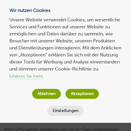
Wir nutzen Cookies
Blog
Unsere Website verwendet Cookies, um wesentliche
Services und Funktionen auf unserer Website zu
Suchen
ermöglichen und Daten darüber zu sammeln, wie
nach:
Besucher mit unserer Website, unseren Produkten
und Dienstleistungen interagieren. Mit dem Anklicken
von „Akzeptieren“ erklären Sie sich mit der Nutzung
dieser Tools für Werbung und Analyse einverstanden
Experten-
beitrag
CMS-Garden – Die Pfadfinder in der Welt
und stimmen unserer Cookie-Richtlinie zu.
der Content-Management-Systeme
Erfahren Sie mehr.
Wolf-Dieter Fiege
am
11. Juni 2018
Ablehnen
Akzeptieren
Lesezeit
8
Minuten
Einstellungen
Beim CMS-Garden handelt es sich um ein Team unabhängiger