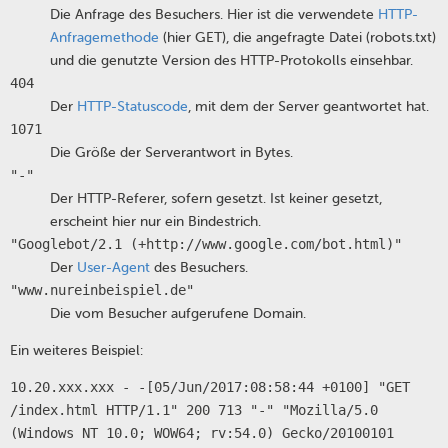
Die Anfrage des Besuchers. Hier ist die verwendete
HTTP-
Anfragemethode
(hier GET), die angefragte Datei (robots.txt)
und die genutzte Version des HTTP-Protokolls einsehbar.
404
Der
HTTP-Statuscode
, mit dem der Server geantwortet hat.
1071
Die Größe der Serverantwort in Bytes.
"-"
Der HTTP-Referer, sofern gesetzt. Ist keiner gesetzt,
erscheint hier nur ein Bindestrich.
"Googlebot/2.1 (+http://www.google.com/bot.html)"
Der
User-Agent
des Besuchers.
"www.nureinbeispiel.de"
Die vom Besucher aufgerufene Domain.
Ein weiteres Beispiel:
10.20.xxx.xxx - -[05/Jun/2017:08:58:44 +0100] "GET
/index.html HTTP/1.1" 200 713 "-" "Mozilla/5.0
(Windows NT 10.0; WOW64; rv:54.0) Gecko/20100101