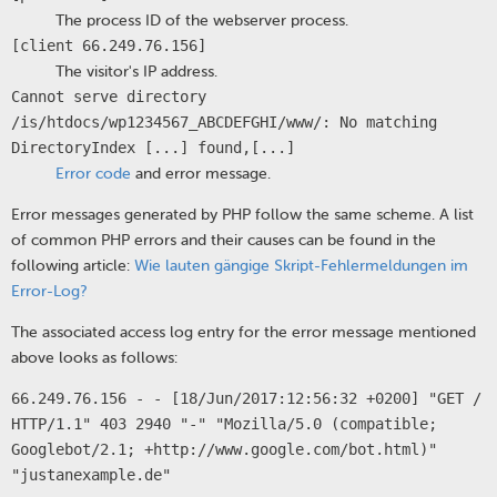
The process ID of the webserver process.
[client 66.249.76.156]
The visitor's IP address.
Cannot serve directory
/is/htdocs/wp1234567_ABCDEFGHI/www/: No matching
DirectoryIndex [...] found,[...]
Error code
and error message.
Error messages generated by PHP follow the same scheme. A list
of common PHP errors and their causes can be found in the
following article:
Wie lauten gängige Skript-Fehlermeldungen im
Error-Log?
The associated access log entry for the error message mentioned
above looks as follows:
66.249.76.156 - - [18/Jun/2017:12:56:32 +0200] "GET /
HTTP/1.1" 403 2940 "-" "Mozilla/5.0 (compatible;
Googlebot/2.1; +http://www.google.com/bot.html)"
"justanexample.de"