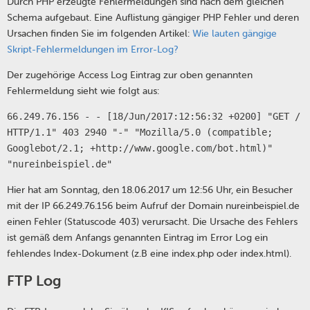
Durch PHP erzeugte Fehlermeldungen sind nach dem gleichen
Schema aufgebaut. Eine Auflistung gängiger PHP Fehler und deren
Ursachen finden Sie im folgenden Artikel:
Wie lauten gängige
Skript-Fehlermeldungen im Error-Log?
Der zugehörige Access Log Eintrag zur oben genannten
Fehlermeldung sieht wie folgt aus:
66.249.76.156 - - [18/Jun/2017:12:56:32 +0200] "GET /
HTTP/1.1" 403 2940 "-" "Mozilla/5.0 (compatible;
Googlebot/2.1; +http://www.google.com/bot.html)"
"nureinbeispiel.de"
Hier hat am Sonntag, den 18.06.2017 um 12:56 Uhr, ein Besucher
mit der IP 66.249.76.156 beim Aufruf der Domain nureinbeispiel.de
einen Fehler (Statuscode 403) verursacht. Die Ursache des Fehlers
ist gemäß dem Anfangs genannten Eintrag im Error Log ein
fehlendes Index-Dokument (z.B eine index.php oder index.html).
FTP Log