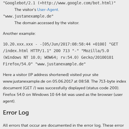
"Googlebot/2.1 (+http://www.google.com/bot.html)"
The visitor's
User-Agent
.
"www.justanexample.de"
The domain accessed by the visitor.
Another example:
10.20.xxx.xxx - -[05/Jun/2017:08:58:44 +0100] "GET
/index.html HTTP/1.1" 200 713 "-" "Mozilla/5.0
(Windows NT 10.0; WOW64; rv:54.0) Gecko/20100101
Firefox/54.0" "www.justanexample.de"
Here a visitor (IP address shortened) visited your site
www.justanexample.de on 05.06.2017 at 08:58. The 713-byte index
document (GET /) was successfully displayed (status code 200).
Firefox 54.0 on Windows 10 64-bit was used as the browser (user
agent).
Error Log
All errors that occur are documented in the error log. These error