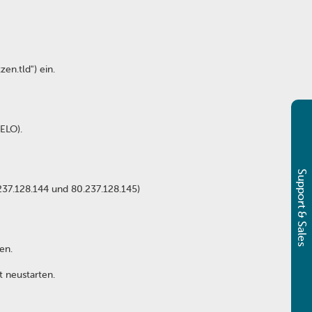
en.tld") ein.
ELO).
Support & Sales
.237.128.144 und 80.237.128.145)
en.
 neustarten.