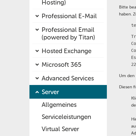
Hosting)
Bitte be
haben. Z
Professional E-Mail
te
Professional Email
(powered by Titan)
Tr
Co
Hosted Exchange
Co
Es
Microsoft 365
22
Um den H
Advanced Services
Diesen f
Server
Kl
Allgemeines
de
Serviceleistungen
Hi
au
Virtual Server
Ad