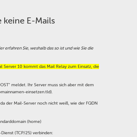
 keine E-Mails
r erfahren Sie, weshalb das so ist und wie Sie die
tual Server 10 kommt das Mail Relay zum Einsatz, die
LHOST" meldet. Ihr Server muss sich aber mit dem
domainnamen-einsetzen.tld).
f, da der Mail-Server noch nicht weiß, wie der FQDN
tandarddomain (home)
Dienst (TCP/25) verbinden: