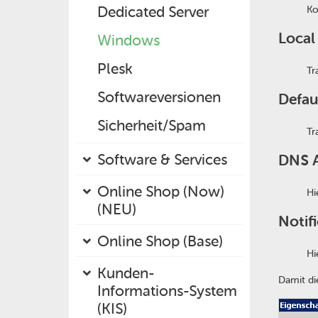
Dedicated Server
Ko
Loca
Windows
Plesk
Tr
Softwareversionen
Defau
Sicherheit/Spam
Tr
Software & Services
DNS A
Online Shop (Now)
Hi
(NEU)
Notif
Online Shop (Base)
Hi
Kunden-
Damit d
Informations-System
(KIS)