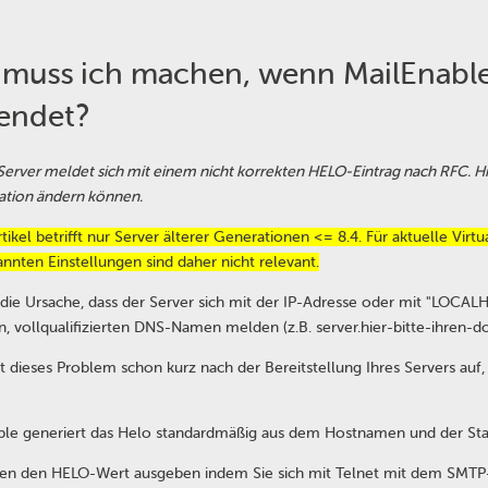
muss ich machen, wenn MailEnable
endet?
-Server meldet sich mit einem nicht korrekten HELO-Eintrag nach RFC. Hie
ation ändern können.
rtikel betrifft nur Server älterer Generationen <= 8.4. Für aktuelle Vir
annten Einstellungen sind daher nicht relevant.
t die Ursache, dass der Server sich mit der IP-Adresse oder mit "LOCA
n, vollqualifizierten DNS-Namen melden (z.B. server.hier-bitte-ihren-
itt dieses Problem schon kurz nach der Bereitstellung Ihres Servers au
ble generiert das Helo standardmäßig aus dem Hostnamen und der S
en den HELO-Wert ausgeben indem Sie sich mit Telnet mit dem SMTP-