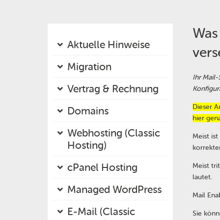
Was 
Aktuelle Hinweise
vers
Migration
Ihr Mail
Vertrag & Rechnung
Konfigur
Dieser A
Domains
hier gen
Webhosting (Classic
Meist is
Hosting)
korrekte
cPanel Hosting
Meist tr
lautet.
Managed WordPress
Mail Ena
E-Mail (Classic
Sie könn