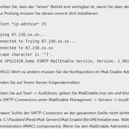
achten Sie, dass der "telnet" Befehl erst verfügbar ist, wenn Sie über d
ur Prüfung müssen Sie diesen vorerst dort installieren.
lnet *ip-adresse* 25
ying 87.230.xx.xx...
nnected to Trying 87.230.xx.xx...
nnected to 87.230.xx.xx
cape character is '^]'.
0 VPS21418.home ESMTP MailEnable Service, Version: 1.981
ELO-Wert zu ändern müssen Sie die Konfiguration im Mail Enable Adm
inden Sie auf Ihrem Server folgendermaßen:
icken Sie auf Start -> Ausführen, geben Sie MailEnable.msc ein und kl
s SMTP-Connectors unter MailEnable Managment -> Servers -> localh
nweis: Sollte der SMTP-Connector an der genannten Stelle nicht sicht
s: C:\Parallels\Plesk\Mail Servers\Mail Enable\Bin\MEInstaller.exe. Wäh
ministration (MMC) components). Wenn Sie den MailEnable Administrat