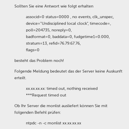
Sollten Sie eine Antwort wie folgt erhalten
associd=0 status=0000 , no events, clk_unspec,
device="Undisciplined local clock", timecode=,
poll=204735, noreply=0,
badformat=0, baddata=0, fudgetime1=0.000,
stratum=13, refid=76.79.67.76,
flags=0
besteht das Problem noch!
Folgende Meldung bedeutet das der Server keine Auskunft
erteilt.
xx.xx.xx.xx: timed out, nothing received
***Request timed out
Ob Ihr Server die monlist ausliefert können Sie mit
folgenden Befehl prüfen:
ntpdc -n -c monlist xx.xx.xx.xx