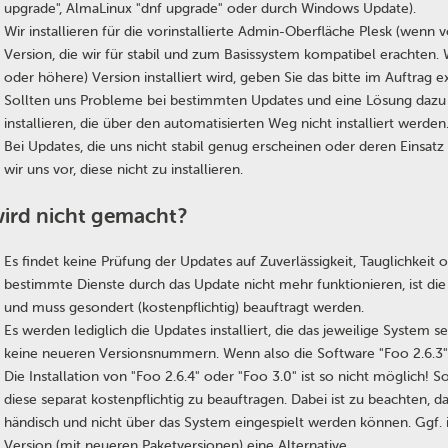
upgrade", AlmaLinux "dnf upgrade" oder durch Windows Update).
Wir installieren für die vorinstallierte Admin-Oberfläche Plesk (wenn
Version, die wir für stabil und zum Basissystem kompatibel erachten.
oder höhere) Version installiert wird, geben Sie das bitte im Auftrag ex
Sollten uns Probleme bei bestimmten Updates und eine Lösung dazu b
installieren, die über den automatisierten Weg nicht installiert werden
Bei Updates, die uns nicht stabil genug erscheinen oder deren Einsat
wir uns vor, diese nicht zu installieren.
ird nicht gemacht?
Es findet keine Prüfung der Updates auf Zuverlässigkeit, Tauglichkeit 
bestimmte Dienste durch das Update nicht mehr funktionieren, ist d
und muss gesondert (kostenpflichtig) beauftragt werden.
Es werden lediglich die Updates installiert, die das jeweilige System se
keine neueren Versionsnummern. Wenn also die Software "Foo 2.6.3" in
Die Installation von "Foo 2.6.4" oder "Foo 3.0" ist so nicht möglich! 
diese separat kostenpflichtig zu beauftragen. Dabei ist zu beachten, 
händisch und nicht über das System eingespielt werden können. Ggf. 
Version (mit neueren Paketversionen) eine Alternative.