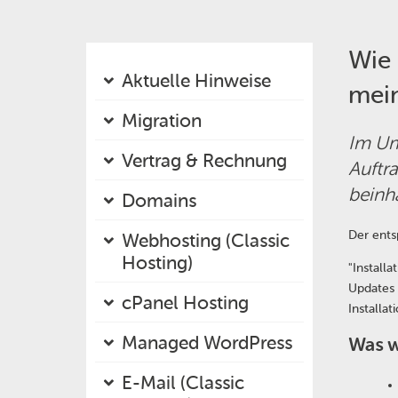
Wie 
Aktuelle Hinweise
mein
Migration
Im Umf
Vertrag & Rechnung
Auftra
beinha
Domains
Der ents
Webhosting (Classic
Hosting)
Installa
Updates 
cPanel Hosting
Installa
Managed WordPress
Was w
E-Mail (Classic