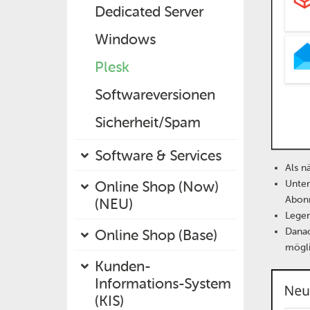
Dedicated Server
Windows
Plesk
Softwareversionen
Sicherheit/Spam
Software & Services
Als n
Unter
Online Shop (Now)
Abonn
(NEU)
Legen
Danac
Online Shop (Base)
mögl
Kunden-
Informations-System
(KIS)