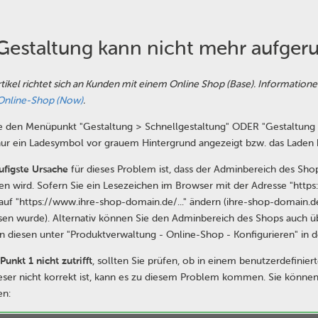
Gestaltung kann nicht mehr aufger
rtikel richtet sich an Kunden mit einem Online Shop (Base). Informatio
Online-Shop (Now)
.
 den Menüpunkt "Gestaltung > Schnellgestaltung" ODER "Gestaltung > E
nur ein Ladesymbol vor grauem Hintergrund angezeigt bzw. das Laden h
ufigste Ursache
für dieses Problem ist, dass der Adminbereich des Shop
en wird. Sofern Sie ein Lesezeichen im Browser mit der Adresse "https:
auf "https://www.ihre-shop-domain.de/..." ändern (ihre-shop-domain.d
en wurde). Alternativ können Sie den Adminbereich des Shops auch übe
en diesen unter "Produktverwaltung - Online-Shop - Konfigurieren" in d
Punkt 1 nicht zutrifft
, sollten Sie prüfen, ob in einem benutzerdefini
ser nicht korrekt ist, kann es zu diesem Problem kommen. Sie könne
en: