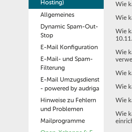
Hosting)
Wie k
Allgemeines
Wie k
Dynamic Spam-Out-
Wie k
Stop
10.11
E-Mail Konfiguration
Wie k
E-Mail- und Spam-
verw
Filterung
Wie k
E-Mail Umzugsdienst
Wie k
- powered by audriga
Hinweise zu Fehlern
Wie k
und Problemen
Wie k
Mailprogramme
einri