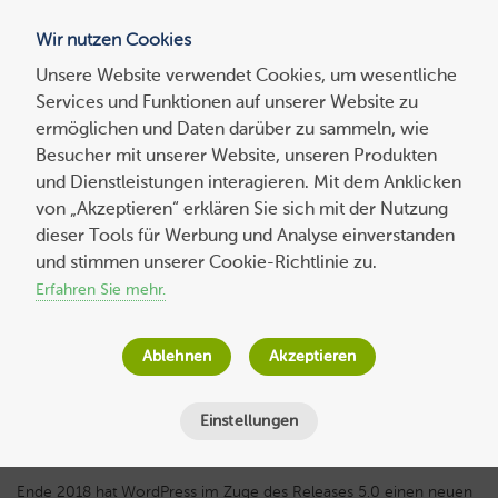
Wir nutzen Cookies
Blog
Unsere Website verwendet Cookies, um wesentliche
Services und Funktionen auf unserer Website zu
Suchen
ermöglichen und Daten darüber zu sammeln, wie
nach:
Besucher mit unserer Website, unseren Produkten
und Dienstleistungen interagieren. Mit dem Anklicken
von „Akzeptieren“ erklären Sie sich mit der Nutzung
dieser Tools für Werbung und Analyse einverstanden
Die 10 besten Gutenberg WordPress
und stimmen unserer Cookie-Richtlinie zu.
Themes
Erfahren Sie mehr.
Jana Behr
am
14. Januar 2020
Ablehnen
Akzeptieren
Lesezeit
6
Minuten
Einstellungen
Ende 2018 hat WordPress im Zuge des Releases 5.0 einen neuen