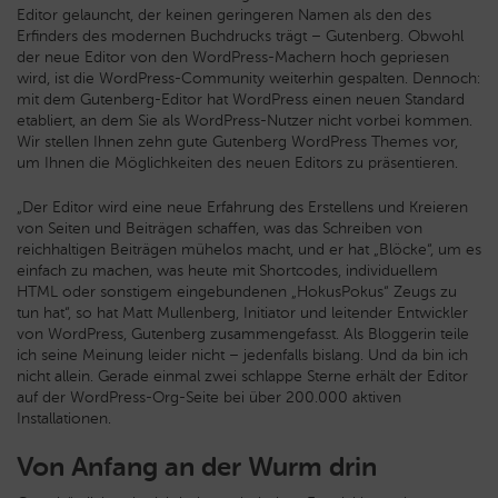
Editor gelauncht, der keinen geringeren Namen als den
des
Erfinders des modernen Buchdrucks trägt – Gutenberg. Obwohl
der neue Editor von den WordPress-Machern hoch gepriesen
wird, ist die WordPress-Community weiterhin gespalten. Dennoch:
mit dem Gutenberg-Editor hat WordPress einen neuen Standard
etabliert, an dem Sie als WordPress-Nutzer nicht vorbei kommen.
Wir stellen Ihnen zehn gute Gutenberg WordPress Themes vor,
um Ihnen die Möglichkeiten des neuen Editors zu präsentieren.
„Der Editor wird eine neue Erfahrung des Erstellens und Kreieren
von Seiten und Beiträgen schaffen, was das Schreiben von
reichhaltigen Beiträgen mühelos macht, und er hat „Blöcke“, um es
einfach zu machen, was heute mit Shortcodes, individuellem
HTML oder sonstigem eingebundenen „HokusPokus“ Zeugs zu
tun hat“, so hat Matt Mullenberg, Initiator und leitender Entwickler
von WordPress, Gutenberg zusammengefasst. Als Bloggerin teile
ich seine Meinung leider nicht – jedenfalls bislang. Und da bin ich
nicht allein. Gerade einmal zwei schlappe Sterne erhält der Editor
auf der WordPress-Org-Seite bei über 200.000 aktiven
Installationen.
Von Anfang an der Wurm drin