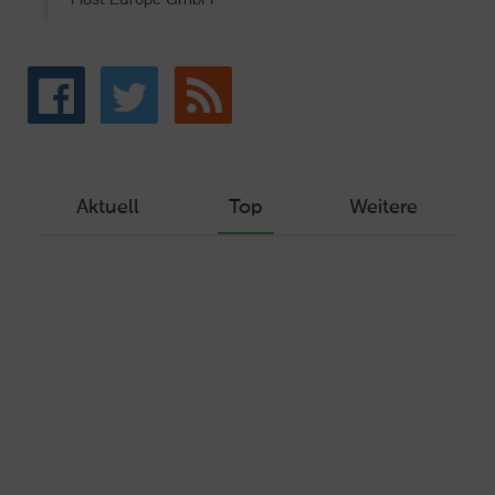
Aktuell
Top
Weitere
Wie Sie ein Let’s Encrypt Zertifikat
erstellen und in ein Webhosting-Produkt
einbinden
Veröffentlicht am Dezember 1, 2019
Autor: Wolf-Dieter Fiege
Machen Sie Ihre Webseite bereit für
HTTP/2 – HTTP/2.0 mit Ubuntu und Plesk
Veröffentlicht am Juli 19, 2017
Autor: Wolf-Dieter Fiege