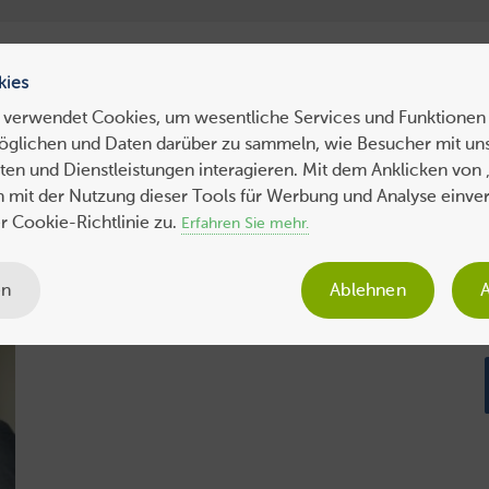
ress Hosting
WebHosting
WebServer
VPS
Dedicated 
kies
 verwendet Cookies, um wesentliche Services und Funktionen 
öglichen und Daten darüber zu sammeln, wie Besucher mit uns
ws
Tipps
Business
Sicherheit
SEO
Expertenbeiträge
en und Dienstleistungen interagieren. Mit dem Anklicken von 
ch mit der Nutzung dieser Tools für Werbung und Analyse einve
 Cookie-Richtlinie zu.
Erfahren Sie mehr.
en
Ablehnen
A