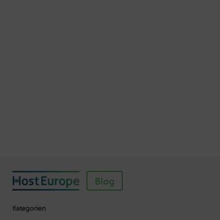
Schnellere Ladezeiten Ihrer Webseite mit
Browser-Caching
Veröffentlicht am Juli 5, 2016
Autor: Wolf-Dieter Fiege
So einfach richten Sie ein SSL-Zertifikat für
Webhosting-Produkte ein
Veröffentlicht am November 11, 2018
Autor: Wolf-Dieter Fiege
Blog
Kategorien